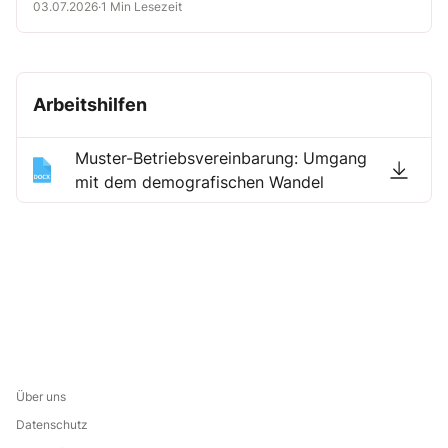
Arbeitgeber das nicht mitentscheiden (Landesarbeitsgericht Hamm,
03.07.2026
·
1 Min Lesezeit
5.2.2026, Az. 8 SLa 685/25).
Arbeitshilfen
Muster-Betriebsvereinbarung: Umgang
mit dem demografischen Wandel
Über uns
Datenschutz