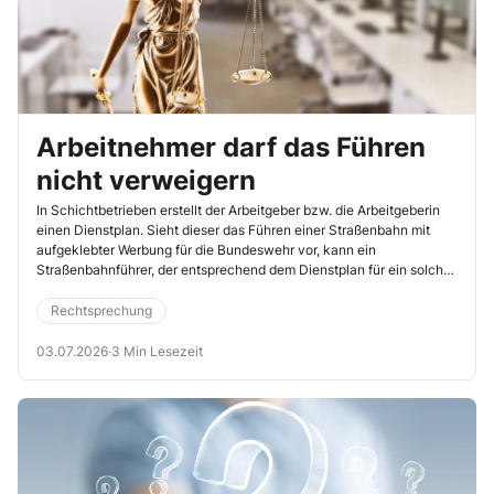
Arbeitnehmer darf das Führen
nicht verweigern
In Schichtbetrieben erstellt der Arbeitgeber bzw. die Arbeitgeberin
einen Dienstplan. Sieht dieser das Führen einer Straßenbahn mit
aufgeklebter Werbung für die Bundeswehr vor, kann ein
Straßenbahnführer, der entsprechend dem Dienstplan für ein solches
Fahrzeug eingeteilt ist, das Führen der Bahn nicht verweigern. Und
zwar auch dann nicht, wenn er das mit einer Gewissensnot
Rechtsprechung
begründet (Arbeitsgericht München, 20.5.2026, Az. 4 Ca 15395/25).
03.07.2026
·
3 Min Lesezeit