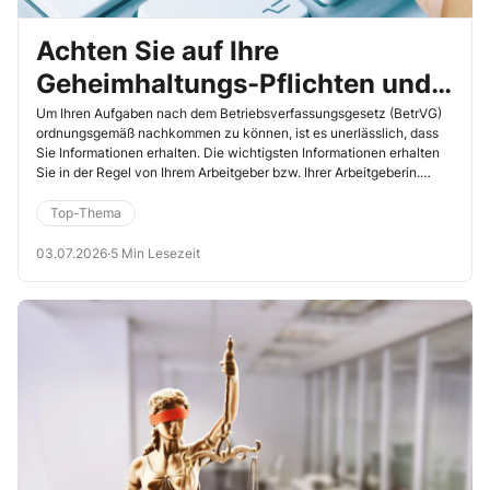
Achten Sie auf Ihre
Geheimhaltungs-Pflichten und
vermeiden Sie
Um Ihren Aufgaben nach dem Betriebsverfassungsgesetz (BetrVG)
ordnungsgemäß nachkommen zu können, ist es unerlässlich, dass
Geheimniskrämerei
Sie Informationen erhalten. Die wichtigsten Informationen erhalten
Sie in der Regel von Ihrem Arbeitgeber bzw. Ihrer Arbeitgeberin.
Der/die wird sich allerdings in vielen Angelegenheiten nur mit Ihrem
Betriebsratsvorsitzenden auseinandersetzen. Das führt immer
Top-Thema
einmal wieder dazu, dass Informationen untergehen. Auch passiert
es, dass ein Betriebsratsvorsitzender oder Kolleginnen bzw.
03.07.2026
·
5 Min Lesezeit
Kollegen wichtige Informationen bewusst nicht an Sie und Ihre
anderen Kolleginnen und Kollegen weitergeben. Spätestens wenn
einem Kollegen bzw. einer Kollegin auffällt, dass ein anderer einen
Wissensvorteil bewusst für sich nutzt, sollten Sie versuchen, das zu
unterbinden.