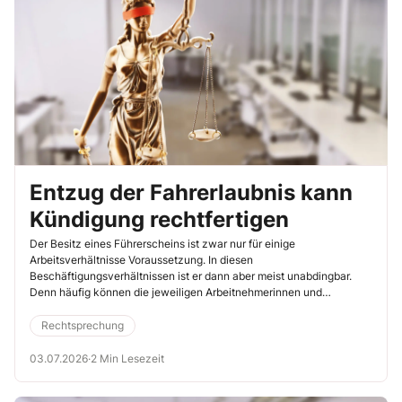
Entzug der Fahrerlaubnis kann
Kündigung rechtfertigen
Der Besitz eines Führerscheins ist zwar nur für einige
Arbeitsverhältnisse Voraussetzung. In diesen
Beschäftigungsverhältnissen ist er dann aber meist unabdingbar.
Denn häufig können die jeweiligen Arbeitnehmerinnen und
Arbeitnehmer ihre Tätigkeit andernfalls nicht oder nur unter sehr
erschwerten Bedingungen ausüben. Bei einem ausschließlich im
Rechtsprechung
Außendienst tätigen Arbeitnehmer kann der Entzug einer
Fahrerlaubnis für die Dauer von einem Jahr deshalb eine
03.07.2026
·
2 Min Lesezeit
personenbedingte Kündigung rechtfertigen (§ 1 Abs. 2 KSchG). Das
hat das Arbeitsgericht Nordhausen kürzlich entschieden (7.5.2026,