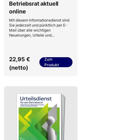
Betriebsrat aktuell
online
Mit diesem Informationsdienst sind
Sie jederzeit und pünktlich per E-
Mail über alle wichtigen
Neuerungen, Urteile und
Gesetzesänderungen für Ihre
Betriebsratsarbeit informiert. Nutzen
Sie diese kompetente
Wissensquelle für noch
22,95 €
Zum
erfolgreichere und
Produkt
lösungsorientierte
(netto)
Betriebsratsarbeit.