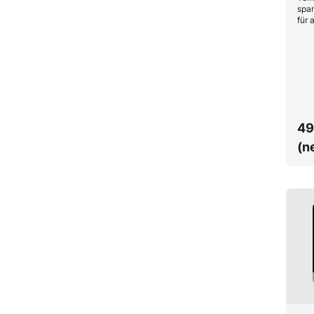
spa
für 
Wert
gara
Arbe
übe
49
(n