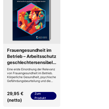
Frauengesundheit im
Betrieb – Arbeitsschutz
geschlechtersensibel
denken
Eine erste Einordnung der Relevanz
von Frauengesundheit im Betrieb.
Körperliche Gesundheit, psychische
Gefährdungsbeurteilung und die
Berücksichtigung der
verschiedenen Lebensphasen
bilden die Schwerpunkte dieser
29,95 €
Zum
Broschüre.
Produkt
(netto)