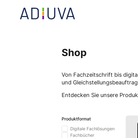
Skip
to
Go to landing page.
content
Shop
Von Fachzeitschrift bis digi
und Gleichstellungs­beauftrag
Entdecken Sie unsere Produk
Produktformat
Digitale Fachlösungen
Fachbücher