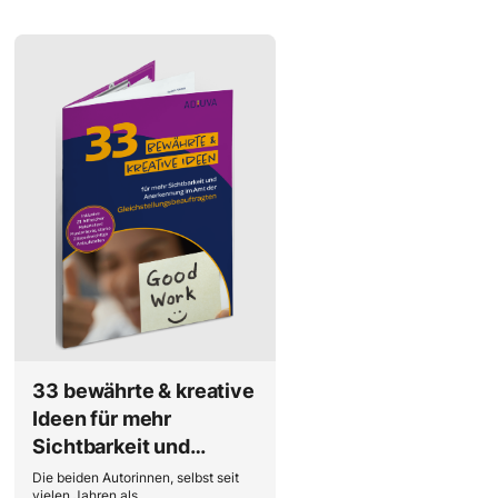
33 bewährte & kreative
Ideen für mehr
Sichtbarkeit und
Anerkennung im Amt
Die beiden Autorinnen, selbst seit
vielen Jahren als