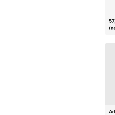
unte
Vorb
57
(n
Ar