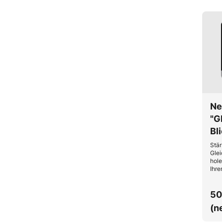
Ne
"G
Bl
Stär
Glei
hole
Ihre
Sich
50
(n