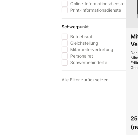
Online-Informationsdienste
Print-Informationsdienste
Schwerpunkt
Mi
Betriebsrat
Gleichstellung
Ve
Mitarbeitervertretung
Der 
Personalrat
Mita
Schwerbehinderte
Erlä
Ges
rele
spa
Alle Filter zurücksetzen
Arbe
vers
25
(n