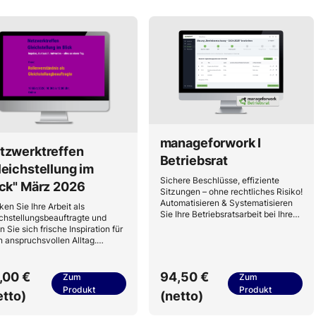
manageforwork I
tzwerktreffen
Betriebsrat
leichstellung im
Sichere Beschlüsse, effiziente
ick" März 2026
Sitzungen – ohne rechtliches Risiko!
Automatisieren & Systematisieren
ken Sie Ihre Arbeit als
Sie Ihre Betriebsratsarbeit bei Ihren
chstellungsbeauftragte und
Sitzungen, Aufgaben und allen
n Sie sich frische Inspiration für
Anfragen!
n anspruchsvollen Alltag.
ern Sie sich jetzt Ihren Platz!
,00 €
94,50 €
Zum
Zum
Produkt
Produkt
etto)
(netto)