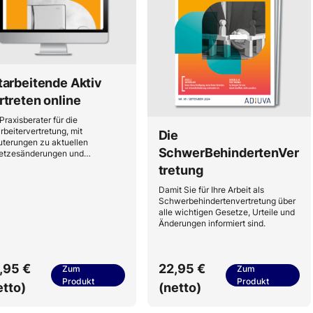
tarbeitende Aktiv
rtreten online
Praxisberater für die
rbeitervertretung, mit
Die
uterungen zu aktuellen
SchwerBehindertenVer
etzesänderungen und
vanter Rechtsprechung,
tretung
nnenden Titelthemen aus dem
itsrecht und vor allem
Damit Sie für Ihre Arbeit als
tändlicher Aufbereitung.
Schwerbehindertenvertretung über
alle wichtigen Gesetze, Urteile und
Änderungen informiert sind.
,95 €
22,95 €
Zum
Zum
Produkt
Produkt
etto)
(netto)