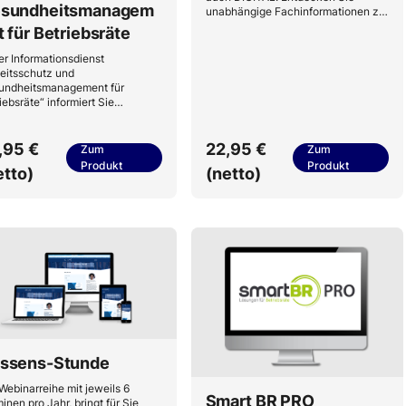
sundheitsmanagem
unabhängige Fachinformationen zur
rechtssicheren Ausübung Ihres
t für Betriebsräte
Amtes.
r Informationsdienst
eitsschutz und
undheitsmanagement für
iebsräte“ informiert Sie
lmäßig über die
scheidenden Fragen aus
iebsratssicht zu
,95 €
22,95 €
Zum
Zum
itssicherheit,
Produkt
Produkt
etto)
(netto)
ndheitsschutz, Unfallschutz,
vieles mehr!
ssens-Stunde
Webinarreihe mit jeweils 6
Smart BR PRO
inen pro Jahr, bringt für Sie