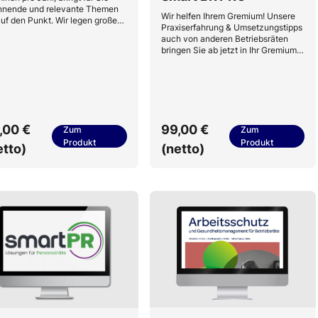
nnende und relevante Themen
Wir helfen Ihrem Gremium! Unsere
auf den Punkt. Wir legen großen
Praxiserfahrung & Umsetzungstipps
 auf Praxisnähe, sodass Sie
auch von anderen Betriebsräten
ntiert Impulse in Ihren
bringen Sie ab jetzt in Ihr Gremium
itsbereich kinderleicht
ein – und zeigen so, dass Sie mit
rtragen können.
innovativen Ideen aufwarten
können.
,00 €
99,00 €
Zum
Zum
Produkt
Produkt
etto)
(netto)