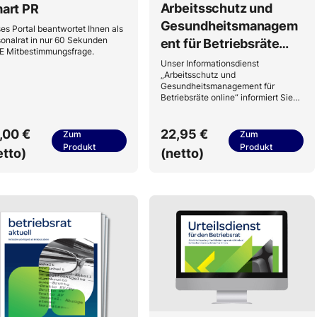
Arbeitsschutz und
art PR
Gesundheitsmanagem
es Portal beantwortet Ihnen als
onalrat in nur 60 Sekunden
ent für Betriebsräte
E Mitbestimmungsfrage.
online
Unser Informationsdienst
„Arbeitsschutz und
Gesundheitsmanagement für
Betriebsräte online“ informiert Sie
regelmäßig über die
entscheidenden Fragen aus
Betriebsratssicht zu
,00 €
22,95 €
Zum
Zum
Arbeitssicherheit,
Produkt
Produkt
etto)
(netto)
Gesundheitsschutz, Unfallschutz,
und vieles mehr!