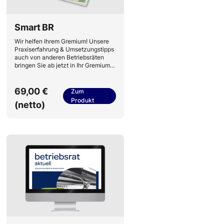
Smart BR
Wir helfen Ihrem Gremium! Unsere
Praxiserfahrung & Umsetzungstipps
auch von anderen Betriebsräten
bringen Sie ab jetzt in Ihr Gremium
ein – und zeigen so, dass Sie mit
innovativen Ideen aufwarten
können.
69,00 €
Zum
Produkt
(netto)