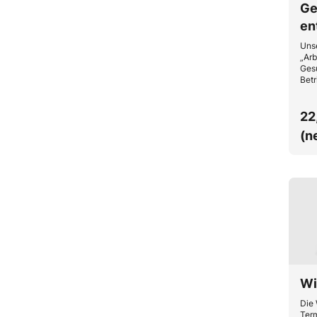
Ge
en
Unse
„Arb
Ges
Betr
rege
ent
Betr
22
Arbe
(n
Gesu
und 
Wi
Die 
Term