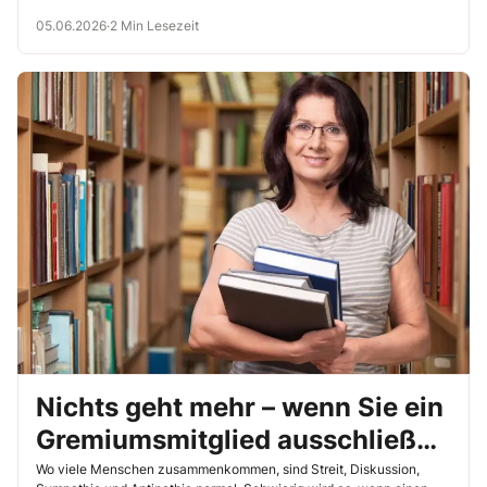
Auswahlgesprächen als ergänzendes Auswahlinstrument
zusammen.
05.06.2026
·
2 Min Lesezeit
Nichts geht mehr – wenn Sie ein
Gremiumsmitglied ausschließen
wollen
Wo viele Menschen zusammenkommen, sind Streit, Diskussion,