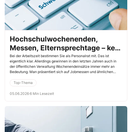
Hochschulwochenenden,
Messen, Elternsprechtage – kein
Wochenendeinsatz ohne Sie!
Bei der Arbeitszeit bestimmen Sie als Personalrat mit. Das ist
eigentlich klar. Allerdings gewinnen in den letzten Jahren auch in
der öffentlichen Verwaltung Wochenendeinsätze immer mehr an
Bedeutung. Man präsentiert sich auf Jobmessen und ähnlichen
Veranstaltungen. Beschäftigte sind hier manchmal verpflichtend,
manchmal freiwillig im Einsatz. Und für Sie als Gremium stellt sich
Top-Thema
die Frage: Bestimmen wir bei diesen Einsätzen mit? Ja, sagt das
Oberverwaltungsgericht Nordrhein-Westfalen (15.10.2025, Az. 33 A
05.06.2026
·
6 Min Lesezeit
1348/24.PVB). Und ja sage auch ich. Denn Arbeit an Sonn- und
Feiertagen ist im deutschen Arbeitszeitrecht unerwünscht. Worauf
Sie im Rahmen der Mitbestimmung achten sollten, habe ich Ihnen
hier zusammengefasst.