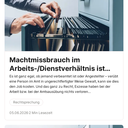
Machtmissbrauch im
Arbeits-/Dienstverhältnis ist
immer inakzeptabel
Es ist ganz egal, ob jemand verbeamtet ist oder Angestellter – verübt
eine Person im Amt in ungerechtfertigter Weise Gewalt, kann sie dies
den Job kosten. Und das ganz zu Recht, Exzesse haben bei der
Arbeit bzw. bei der Amtsausübung nichts verloren
(Verwaltungsgericht (VG) Wiesbaden, 29.4.2026, Az. 28 K
993/24.WI.D)!
Rechtsprechung
05.06.2026
·
2 Min Lesezeit