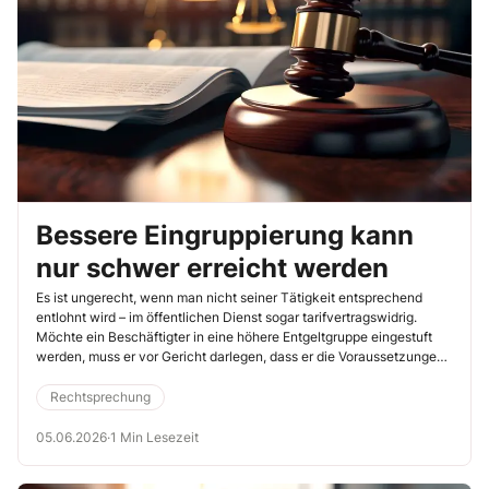
Bessere Eingruppierung kann
nur schwer erreicht werden
Es ist ungerecht, wenn man nicht seiner Tätigkeit entsprechend
entlohnt wird – im öffentlichen Dienst sogar tarifvertragswidrig.
Möchte ein Beschäftigter in eine höhere Entgeltgruppe eingestuft
werden, muss er vor Gericht darlegen, dass er die Voraussetzungen
erfüllt. Genau das macht es für Beschäftigte so schwer, eine bessere
Eingruppierung zu erreichen. Der folgende Fall aus der freien
Rechtsprechung
Wirtschaft ist auf Sie übertragbar (Landesarbeitsgericht
Niedersachsen, 23.3.2026, Az. 15 SLa 86/25).
05.06.2026
·
1 Min Lesezeit