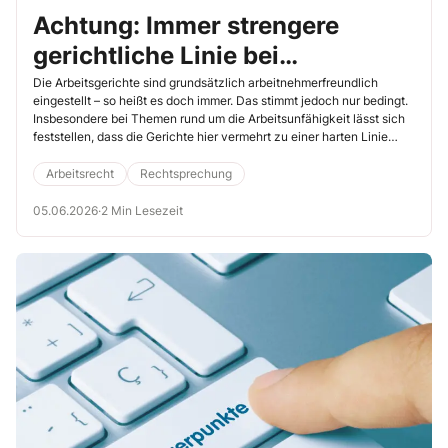
Achtung: Immer strengere
gerichtliche Linie bei
Arbeitsunfähigkeit
Die Arbeitsgerichte sind grundsätzlich arbeitnehmerfreundlich
eingestellt – so heißt es doch immer. Das stimmt jedoch nur bedingt.
Insbesondere bei Themen rund um die Arbeitsunfähigkeit lässt sich
feststellen, dass die Gerichte hier vermehrt zu einer harten Linie
umschwenken (Arbeitsgericht Heilbronn, 27.3.2026, Az. 7 Ca
314/25).
Arbeitsrecht
Rechtsprechung
05.06.2026
·
2 Min Lesezeit