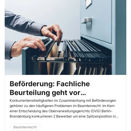
Beförderung: Fachliche
Beurteilung geht vor
Auswahlgespräch
Konkurrentenstreitigkeiten im Zusammenhang mit Beförderungen
gehören zu den häufigeren Problemen im Beamtenrecht. Im Kern
einer Entscheidung des Oberverwaltungsgerichts (OVG) Berlin-
Brandenburg konkurrieren 2 Bewerber um eine Spitzenposition in
einem Ministerium. Das Gericht fasst die Grundsätze des
Zusammenspiels von dienstlichen Beurteilungen und strukturierten
Beamtenrecht