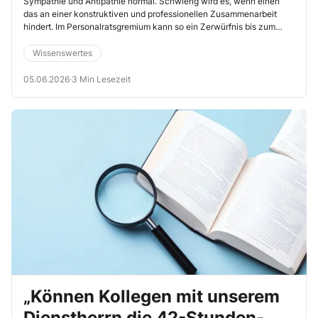
Sympathie und Antipathie normal. Schwierig wird es, wenn einen
das an einer konstruktiven und professionellen Zusammenarbeit
hindert. Im Personalratsgremium kann so ein Zerwürfnis bis zum
Ausschluss eines Mitglieds gehen. Doch kann der Ausschluss nur
das letzte Mittel sein, wie auch § 30 BPersVG bzw. Ihre
Wissenswertes
landesgesetzliche Regelung zeigt.
05.06.2026
·
3 Min Lesezeit
„Können Kollegen mit unserem
Dienstherrn die 42-Stunden-