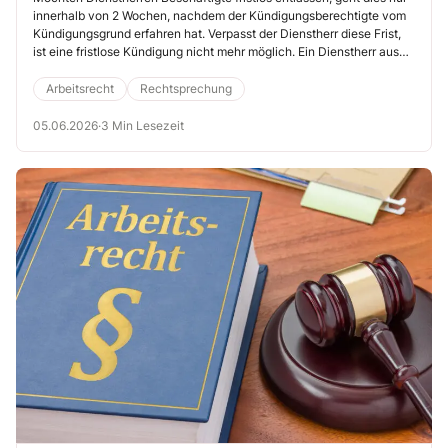
verpasst
innerhalb von 2 Wochen, nachdem der Kündigungsberechtigte vom
Kündigungsgrund erfahren hat. Verpasst der Dienstherr diese Frist,
ist eine fristlose Kündigung nicht mehr möglich. Ein Dienstherr aus
München musste dies in folgendem Fall schmerzhaft erfahren
(Landesarbeitsgericht München, 21.4.2026, Az. 9 SLa 495/25).
Arbeitsrecht
Rechtsprechung
05.06.2026
·
3 Min Lesezeit