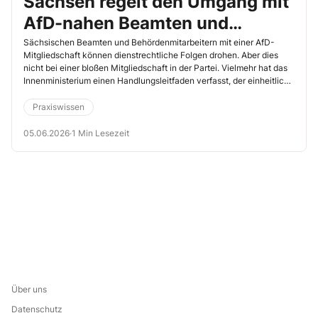
Sachsen regelt den Umgang mit
AfD-nahen Beamten und
Behördenmitarbeitern
Sächsischen Beamten und Behördenmitarbeitern mit einer AfD-
Mitgliedschaft können dienstrechtliche Folgen drohen. Aber dies
nicht bei einer bloßen Mitgliedschaft in der Partei. Vielmehr hat das
Innenministerium einen Handlungsleitfaden verfasst, der einheitliche
Regelungen vorgibt, wenn es einen Verdacht auf Verletzung der
Pflicht zur Verfassungstreue gibt.
Praxiswissen
05.06.2026
·
1 Min Lesezeit
Über uns
Datenschutz