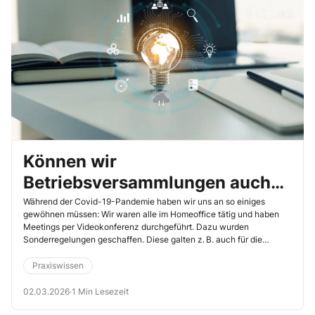
Können wir
Betriebsversammlungen auch
virtuell durchführen?
Während der Covid-19-Pandemie haben wir uns an so einiges
gewöhnen müssen: Wir waren alle im Homeoffice tätig und haben
Meetings per Videokonferenz durchgeführt. Dazu wurden
Sonderregelungen geschaffen. Diese galten z. B. auch für die
Durchführung von virtuellen Betriebsversammlungen. Es drängt sich
deshalb die Frage auf, ob wir Betriebsversammlungen oder
Praxiswissen
zumindest Teilversammlungen noch virtuell abhalten dürfen.
02.03.2026
·
1 Min Lesezeit