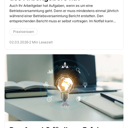
Auch Ihr Arbeitgeber hat Aufgaben, wenn es um eine
Betriebsversammlung geht. Denn er muss mindestens einmal jährlich
während einer Betriebsversammlung Bericht erstatten. Den
entsprechenden Bericht muss er selbst vortragen. Im Notfall kann
ihn allenfalls sein direkter Vertreter halten. Mit dieser Pflicht
verbunden ist, dass er mindestens einmal pro Jahr selbst an einer
Praxiswissen
Betriebsversammlung teilnehmen muss. Allerdings werden sich
Arbeitgeber in der Regel die Chance auch nicht entgehen lassen.
02.03.2026
·
2 Min Lesezeit
Was Sie zu diesem Bericht wissen müssen, lesen Sie im Folgenden.