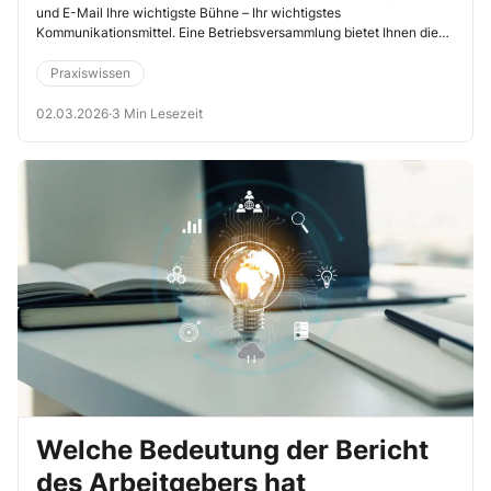
und E-Mail Ihre wichtigste Bühne – Ihr wichtigstes
Kommunikationsmittel. Eine Betriebsversammlung bietet Ihnen die
Möglichkeit, Themen breiter und genauer darzustellen, als das in
Einzelgesprächen mit Ihren Kolleginnen und Kollegen oder durch
Praxiswissen
schriftliche Informationen möglich ist. Außerdem haben Sie
Gelegenheit, die Belegschaft in Ihre Arbeit und die Beratungen
02.03.2026
·
3 Min Lesezeit
einzubeziehen.
Welche Bedeutung der Bericht
des Arbeitgebers hat