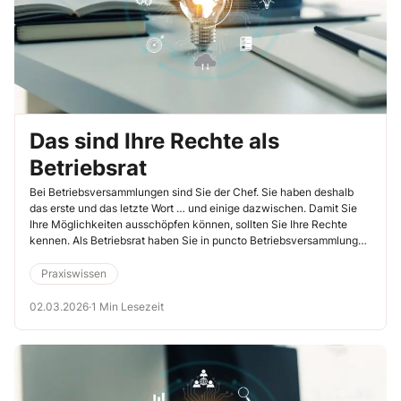
Das sind Ihre Rechte als
Betriebsrat
Bei Betriebsversammlungen sind Sie der Chef. Sie haben deshalb
das erste und das letzte Wort … und einige dazwischen. Damit Sie
Ihre Möglichkeiten ausschöpfen können, sollten Sie Ihre Rechte
kennen. Als Betriebsrat haben Sie in puncto Betriebsversammlung
viele Aufgaben zu erledigen und bestimmen als Organisator (§ 42
BetrVG) auch über die zu diskutierenden Themen.
Praxiswissen
02.03.2026
·
1 Min Lesezeit