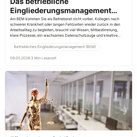
Das betriebliche
Eingliederungsmanagement
(BEM) gehört zu Ihren zentralen
Am BEM kommen Sie als Betriebsrat nicht vorbei. Kollegen nach
schwerer Krankheit oder langen Fehlzeiten wieder zurück in den
Aufgaben als Betriebsrat
Arbeitsalltag zu begleiten, braucht viel Wissen, Mitbestimmung,
klare Prozesse, ein wachsames Datenschutzauge und kreative
Lösungsideen. Doch gerade in klein- und mittelständischen
Betrieben ist die Umsetzung von BEM oft nicht oder nur mangelhaft
Betriebliches Eingliederungsmanagement (BEM)
gegeben. Zu diesem Ergebnis kam eine Erhebung der BAuA. Als
Betriebsrat haben Sie im BEM einen klaren Handlungsauftrag, den
08.05.2026
·
3 Min Lesezeit
Sie zum Wohle Ihrer Kollegen nutzen sollten.