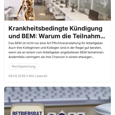
Krankheitsbedingte Kündigung
und BEM: Warum die Teilnahme
für Ihre Kollegen so wichtig ist
Das BEM ist nicht nur eine Art Pflichtveranstaltung für Arbeitgeber.
Auch Ihre Kolleginnen und Kollegen sind in der Regel gut beraten,
wenn sie an einem vom Arbeitgeber angebotenen BEM teilnehmen.
Andernfalls verringern sie ihre Chancen in einem etwaigen
Kündigungsschutzverfahren wegen einer krankheitsbedingten
Kündigung erheblich. Das ergibt sich aus einem aktuellen Urteil des
Rechtsprechung
Landesarbeitsgerichts (LAG) Köln (9.12.2025, Az. 7 SLa 384/25).
08.05.2026
·
3 Min Lesezeit