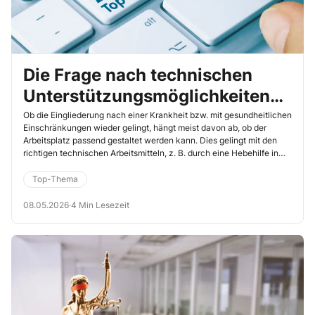
Die Frage nach technischen
Unterstützungsmöglichkeiten
sollte im BEM Standard sein
Ob die Eingliederung nach einer Krankheit bzw. mit gesundheitlichen
Einschränkungen wieder gelingt, hängt meist davon ab, ob der
Arbeitsplatz passend gestaltet werden kann. Dies gelingt mit den
richtigen technischen Arbeitsmitteln, z. B. durch eine Hebehilfe in
der Produktion oder einen speziellen Arbeitstisch. Doch wie häufig
greift Ihr Arbeitgeber im BEM auf solche technischen Arbeitsmittel
Top-Thema
zurück und wie sehen die Finanzierungsmöglichkeiten aus?
Erfahren Sie als Betriebsrat mehr über ein wichtiges Thema für ein
08.05.2026
·
4 Min Lesezeit
gelingendes BEM und teilen Sie Ihr Wissen mit Ihrem Arbeitgeber.