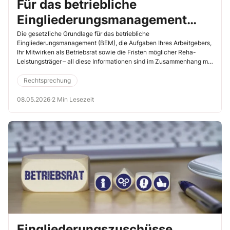
Für das betriebliche
Eingliederungsmanagement
gibt das SGB IX den Ton an
Die gesetzliche Grundlage für das betriebliche
Eingliederungsmanagement (BEM), die Aufgaben Ihres Arbeitgebers,
Ihr Mitwirken als Betriebsrat sowie die Fristen möglicher Reha-
Leistungsträger – all diese Informationen sind im Zusammenhang mit
dem BEM im SGB IX verankert. Zentral ist dabei § 167 Abs. 2 SGB IX.
Dieser Paragraf bildet die Grundlage für Ihre Arbeit als Betriebsrat
Rechtsprechung
und regelt die Pflichten Ihres Arbeitgebers. Zudem ist § 14 SGB IX
relevant, wenn es um Leistungen im BEM durch
08.05.2026
·
2 Min Lesezeit
Rehabilitationsträger geht.
Eingliederungszuschüsse