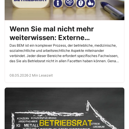
Wenn Sie mal nicht mehr
weiterwissen: Externe
Fachexpertise und
Das BEM ist ein komplexer Prozess, der betriebliche, medizinische,
sozialrechtliche und arbeitsrechtliche Aspekte miteinander
Anlaufmöglichkeiten im BEM
verbindet. Jeder dieser Bereiche erfordert spezifisches Fachwissen,
das Sie als Betriebsrat nicht in allen Facetten haben können. Genau
hier kommen externe Anlaufstellen ins Spiel. Sie bieten wichtige
Informationen, Orientierung und konkrete
08.05.2026
·
2 Min Lesezeit
Unterstützungsmöglichkeiten, die sowohl Ihre tägliche Arbeit als
auch die Qualität von BEM-Verfahren erheblich verbessern können.
Im Folgenden finden Sie eine Auswahl bewährter und qualitativ
hochwertiger Ansprechpartner mit hoher BEM-Expertise.