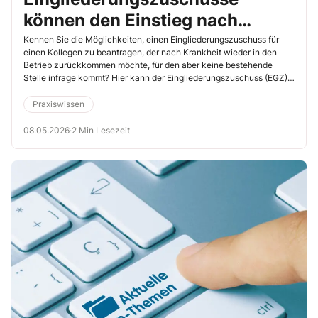
können den Einstieg nach
Krankheit erleichtern
Kennen Sie die Möglichkeiten, einen Eingliederungszuschuss für
einen Kollegen zu beantragen, der nach Krankheit wieder in den
Betrieb zurückkommen möchte, für den aber keine bestehende
Stelle infrage kommt? Hier kann der Eingliederungszuschuss (EGZ)
ein wichtiges Instrument der Arbeitsförderung sein. Bringen Sie als
Betriebsrat diese Möglichkeit aktiv in das BEM ein. Der EGZ kann
Praxiswissen
Beschäftigungsperspektiven für gesundheitlich beeinträchtigte oder
langzeiterkrankte Kollegen sichern und gleichzeitig betriebliche
08.05.2026
·
2 Min Lesezeit
Belastungen reduzieren. Das macht das BEM nochmals attraktiver.
Beschäftigen Sie sich mit diesem spannenden Thema.