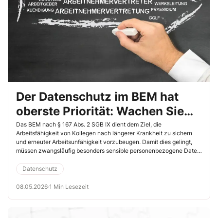
Der Datenschutz im BEM hat
oberste Priorität: Wachen Sie
als Betriebsrat gut darüber
Das BEM nach § 167 Abs. 2 SGB IX dient dem Ziel, die
Arbeitsfähigkeit von Kollegen nach längerer Krankheit zu sichern
und erneuter Arbeitsunfähigkeit vorzubeugen. Damit dies gelingt,
müssen zwangsläufig besonders sensible personenbezogene Daten,
insbesondere Gesundheitsdaten, verarbeitet werden. Sie als
Betriebsrat haben hier eine besondere Rolle: Sie gestalten nicht nur
Datenschutz
den BEM-Prozess und sind im Einzelfall bei Gesprächen dabei,
sondern sind auch die Kontrollinstanz für die Einhaltung
08.05.2026
·
1 Min Lesezeit
datenschutzrechtlicher Vorgaben. In diesem Artikel finden Sie alle
Informationen, um klare Strukturen für den Datenschutz im BEM zu
schaffen.