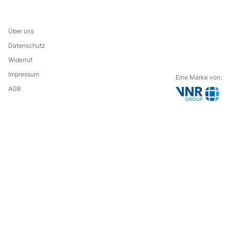
Über uns
Datenschutz
Widerruf
Impressum
Eine Marke von:
AGB
G
o
t
o
t
h
e
c
o
m