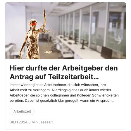
Hier durfte der Arbeitgeber den
Antrag auf Teilzeitarbeit
ablehnen
Immer wieder gibt es Arbeitnehmer, die sich wünschen, ihre
Arbeitszeit zu verringern. Allerdings gibt es auch immer wieder
Arbeitgeber, die solchen Kolleginnen und Kollegen Schwierigkeiten
bereiten. Dabei ist gesetzlich klar geregelt, wann ein Anspruch
besteht und wann Ihr Arbeitgeber ein Teilzeit-Gesuch Ihrer Kollegen
ablehnen kann. Das Teilzeitverlangen des Beschäftigten im
Arbeitszeit
folgenden Fall konnte der Arbeitgeber jedoch aus betrieblichen
Gründen ablehnen. So hat es das Arbeitsgericht Köln entschieden
08.11.2024
·
3 Min Lesezeit
(31.7.2024, Az. 9 Ca 6540/23).