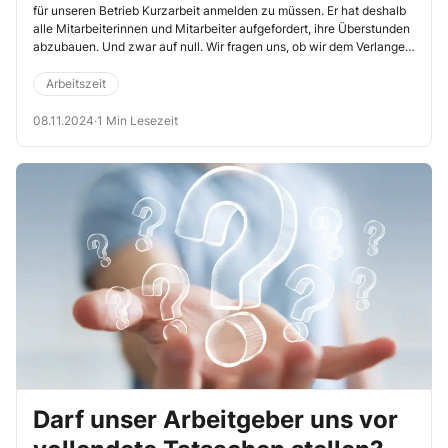
für unseren Betrieb Kurzarbeit anmelden zu müssen. Er hat deshalb
alle Mitarbeiterinnen und Mitarbeiter aufgefordert, ihre Überstunden
abzubauen. Und zwar auf null. Wir fragen uns, ob wir dem Verlangen
wirklich folgen müssen. Vor allem interessiert uns, ob das für alle
Überstunden gilt. Sind nicht Überstunden, die sich bereits länger als
Arbeitszeit
ein Jahr auf einem entsprechenden Arbeitszeitkonto befinden,
geschützt?
08.11.2024
·
1 Min Lesezeit
Darf unser Arbeitgeber uns vor