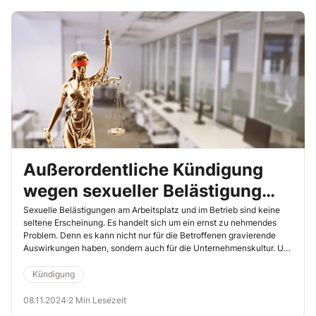
Außerordentliche Kündigung
wegen sexueller Belästigung
wirksam
Sexuelle Belästigungen am Arbeitsplatz und im Betrieb sind keine
seltene Erscheinung. Es handelt sich um ein ernst zu nehmendes
Problem. Denn es kann nicht nur für die Betroffenen gravierende
Auswirkungen haben, sondern auch für die Unternehmenskultur. Um
die Beschäftigten zu schützen, ist in § 3 Abs. 4 Allgemeines
Gleichbehandlungsgesetz der Schutz vor sexuellen Belästigungen
Kündigung
festgeschrieben worden. Arbeitgeber sind verpflichtet, eine sichere
Arbeitsumgebung zu schaffen. Die folgende Entscheidung des
08.11.2024
·
2 Min Lesezeit
Arbeitsgerichts Siegburg zeigt Ihnen, wie ernst eine sexuelle