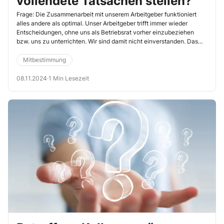
vollendete Tatsachen stellen?
Frage: Die Zusammenarbeit mit unserem Arbeitgeber funktioniert
alles andere als optimal. Unser Arbeitgeber trifft immer wieder
Entscheidungen, ohne uns als Betriebsrat vorher einzubeziehen
bzw. uns zu unterrichten. Wir sind damit nicht einverstanden. Das
haben wir ihm bereits mehrfach mitgeteilt. Allerdings ändert er sein
Verhalten wenig. So hat er z. B. kürzlich mitgeteilt, dass er im
Mitbestimmung
kommenden Jahr eine Betriebsfeier plant, zu der er unsere
Unterstützung wünscht. Die Location hat er bereits gebucht. Er will
08.11.2024
·
1 Min Lesezeit
alle Beschäftigten verpflichten, teilzunehmen. Wir sind der Ansicht,
dass das nicht geht. Zudem meinen wir, dass wir ein
Mitbestimmungsrecht haben. Ist das richtig?