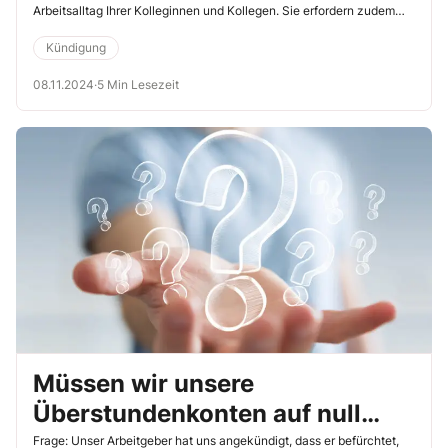
Arbeitsalltag Ihrer Kolleginnen und Kollegen. Sie erfordern zudem
häufig, dass sich Ihr Arbeitgeber genauso wie Sie darauf einstellt, die
Betriebsabläufe entsprechend anzupassen. Das ist nicht immer
Kündigung
leicht. Häufig sind solche Veränderungen mit betriebsbedingten
Kündigungen verbunden. Hier sind Sie als Betriebsrat gefragt. Die
08.11.2024
·
5 Min Lesezeit
Antworten auf wichtige Fragen, die in diesem Zusammenhang
aufkommen, lesen Sie im Folgenden.
Müssen wir unsere
Überstundenkonten auf null
reduzieren?
Frage: Unser Arbeitgeber hat uns angekündigt, dass er befürchtet,