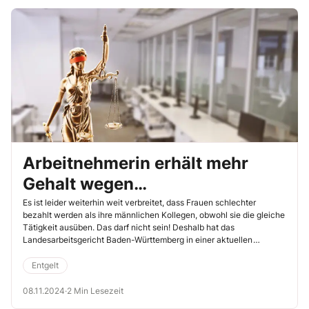
Arbeitnehmerin erhält mehr
Gehalt wegen
Ungleichbehandlung
Es ist leider weiterhin weit verbreitet, dass Frauen schlechter
bezahlt werden als ihre männlichen Kollegen, obwohl sie die gleiche
Tätigkeit ausüben. Das darf nicht sein! Deshalb hat das
Landesarbeitsgericht Baden-Württemberg in einer aktuellen
Entscheidung die Rechte der Frauen im Hinblick auf die
Lohngleichheit gestärkt (1.10.2024, Az. 2 Sa 14/24).
Entgelt
08.11.2024
·
2 Min Lesezeit