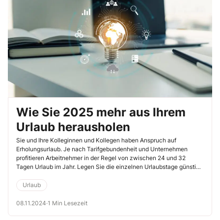
Wie Sie 2025 mehr aus Ihrem
Urlaub herausholen
Sie und Ihre Kolleginnen und Kollegen haben Anspruch auf
Erholungsurlaub. Je nach Tarifgebundenheit und Unternehmen
profitieren Arbeitnehmer in der Regel von zwischen 24 und 32
Tagen Urlaub im Jahr. Legen Sie die einzelnen Urlaubstage günstig,
können Sie Ihren Anspruch 2025 erhöhen. Denn auch im
kommenden Jahr gibt es wieder einige sogenannte Brückentage.
Urlaub
08.11.2024
·
1 Min Lesezeit