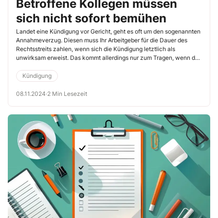
Betroffene Kollegen müssen
sich nicht sofort bemühen
Landet eine Kündigung vor Gericht, geht es oft um den sogenannten
Annahmeverzug. Diesen muss Ihr Arbeitgeber für die Dauer des
Rechtsstreits zahlen, wenn sich die Kündigung letztlich als
unwirksam erweist. Das kommt allerdings nur zum Tragen, wenn der
bzw. die Betroffene während der Zeit keinen anderweitigen
Verdienst erzielt hat. Maßgeblich ist, inwieweit der Betroffene einen
Kündigung
anderweitigen Verdienst hätte erzielen können. Denn wer sich nicht
um eine neue Tätigkeit bemüht, für den wird es zunehmend
08.11.2024
·
2 Min Lesezeit
schwieriger, den Ausgleich zu erreichen. Das gilt allerdings nicht
immer, wie die folgende vom Landesarbeitsgericht (LAG) Baden-
Württemberg getroffene Entscheidung zeigt (3.5.2024, Az. 9 Sa
4/24).