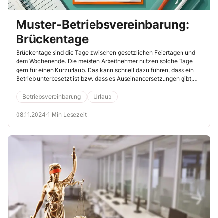
Muster-Betriebsvereinbarung:
Brückentage
Brückentage sind die Tage zwischen gesetzlichen Feiertagen und
dem Wochenende. Die meisten Arbeitnehmer nutzen solche Tage
gern für einen Kurzurlaub. Das kann schnell dazu führen, dass ein
Betrieb unterbesetzt ist bzw. dass es Auseinandersetzungen gibt,
wer von einem Brückentag profitieren darf. Hinzu kommt, dass die
Arbeit an Brückentagen insgesamt manchmal unproduktiv ist. Diese
Betriebsvereinbarung
Urlaub
Betriebsvereinbarung hat das Ziel, dafür zu sorgen, dass
Brückentage sowohl aus Arbeitnehmer- als auch aus
08.11.2024
·
1 Min Lesezeit
Arbeitgebersicht so effizient wie möglich genutzt werden.