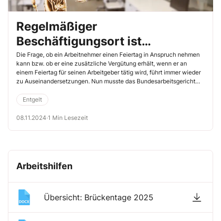
Regelmäßiger
Beschäftigungsort ist
maßgeblich
Die Frage, ob ein Arbeitnehmer einen Feiertag in Anspruch nehmen
kann bzw. ob er eine zusätzliche Vergütung erhält, wenn er an
einem Feiertag für seinen Arbeitgeber tätig wird, führt immer wieder
zu Auseinandersetzungen. Nun musste das Bundesarbeitsgericht
(BAG) kürzlich darüber entscheiden, ob ein Arbeitnehmer Anspruch
auf einen Feiertagszuschlag hat, wenn er an einem Feiertag in
Entgelt
seinem Bundesland in einem anderen Bundesland arbeitet, in dem
dieser Tag kein Feiertag ist. Hier hatte der Arbeitnehmer einen
08.11.2024
·
1 Min Lesezeit
Anspruch auf den Zuschlag (BAG, 1.8.2024, Az. 6 AZR 38/24).
Worauf es für die Beurteilung ankommt, lesen Sie im Folgenden.
Arbeitshilfen
Übersicht: Brückentage 2025