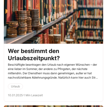
Wer bestimmt den
Urlaubszeitpunkt?
Beschäftigte beantragen den Urlaub nach eigenen Wünschen – der
eine lieber im Sommer, der andere zu Pfingsten, der nächste
mittendrin. Der Dienstherr muss dann genehmigen, außer er hat
nachvollziehbare Ablehnungsgründe. Natürlich kann hier auch Streit
entstehen. Dabei sollten Ihre Kollegen aber eines im Hinterkopf
behalten: Eine Selbstbeurlaubung darf nicht erfolgen. Diese könnte
Urlaub
fatale Folgen haben.
10.01.2025
·
1 Min Lesezeit