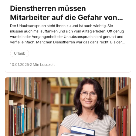
Dienstherren müssen
Mitarbeiter auf die Gefahr von
Urlaubsverfall hinweisen
Der Urlaubsanspruch steht Ihnen zu und ist auch wichtig. Sie
müssen auch mal auftanken und sich vom Alltag erholen. Oft genug
wurde in der Vergangenheit der Urlaubsanspruch nicht genutzt und
verfiel einfach. Manchen Dienstherren war das ganz recht. Bis der
Europäische Gerichtshof (EuGH) dem einen Riegel vorgeschoben
hat. Hier noch mal für Sie das Grundsatzurteil aus Brüssel, das die
Urlaub
Urlaubswelt wirklich auf den Kopf gestellt hat. Dienstherren leiden
sehr unter dieser Entscheidung, aber es hilft nichts – die
10.01.2025
·
2 Min Lesezeit
Rechtsprechung steht (EuGH, 22.9.2022, Az. C-120/21).