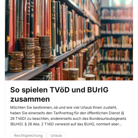
So spielen TVöD und BUrlG
zusammen
Möchten Sie bestimmen, ob und wie viel Urlaub Ihnen zusteht,
haben Sie einerseits den Tarifvertrag für den öffentlichen Dienst (§
26 TVöD) zu beachten, andererseits auch das Bundesurlaubsgesetz
(BUrlG). § 26 Abs. 2 TVöD verweist auf das BUrlG, normiert aber
auch Abweichungen davon. Von den Vorschriften des BUrlG kann Ihr
Dienstherr grundsätzlich nicht zum Nachteil Ihrer Kollegen
Rechtsprechung
Urlaub