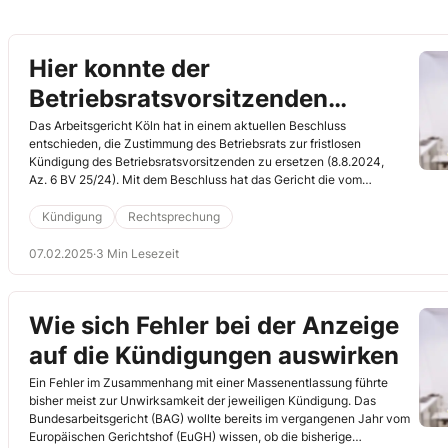
Hier konnte der
Betriebsratsvorsitzenden
gekündigt werden
Das Arbeitsgericht Köln hat in einem aktuellen Beschluss
entschieden, die Zustimmung des Betriebsrats zur fristlosen
Kündigung des Betriebsratsvorsitzenden zu ersetzen (8.8.2024,
Az. 6 BV 25/24). Mit dem Beschluss hat das Gericht die vom
Arbeitgeber beabsichtigte fristlose Kündigung der
Betriebsratsvorsitzenden für gerechtfertigt erachtet und die fristlose
Kündigung
Rechtsprechung
Kündigung ersetzt.
07.02.2025
·
3 Min Lesezeit
Wie sich Fehler bei der Anzeige
auf die Kündigungen auswirken
Ein Fehler im Zusammenhang mit einer Massenentlassung führte
bisher meist zur Unwirksamkeit der jeweiligen Kündigung. Das
Bundesarbeitsgericht (BAG) wollte bereits im vergangenen Jahr vom
Europäischen Gerichtshof (EuGH) wissen, ob die bisherige