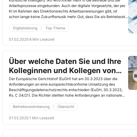
Ihre Rechte als Betriebsrat
Künstliche Intelligenz (KI) wird immer mehr in die Betriebe und die
Arbeitsprozesse eingebunden. Auch der digitale Vorgesetzte, der per
KI im Rahmen des Direktionsrechts Arbeitsanweisungen gibt, ist
schon lange keine Zukunftsmusik mehr. Gut, dass Sie als Betriebsrat
dabei einzubeziehen sind, damit die Rechte Ihrer Kolleginnen und
Kollegen hier nicht unter die Räder kommen.
Digitalisierung
Top-Thema
07.02.2025
·
6 Min Lesezeit
Über welche Daten Sie und Ihre
Kolleginnen und Kollegen von
Ihrem Arbeitgeber Auskunft
Der Europäische Gerichtshof (EuGH) hat am 30.3.2023 über die
Anforderungen an eine europarechtskonforme Umsetzung des
verlangen können
Beschäftigungsdatenschutzrechts entschieden (EuGH, 30.3.2023,
Rs. C 34/21). Die Richter stellten hohe Anforderungen an nationale
Vorschriften, die nach Art. 88 der Verordnung EU 2016/679
(Datenschutz-Grundverordnung (DSGVO)) erlassen werden.
Betriebsvereinbarung
Übersicht
Demnach müssen nationale Regelungen spezifisch sein. § 26
Bundesdatenschutzgesetz (BDSG), der den
07.02.2025
·
1 Min Lesezeit
Beschäftigungsdatenschutz regelt, ist danach nicht spezifisch genug.
Jetzt muss das Bundesarbeitsministerium tätig werden. Im Folgenden
lesen Sie, was zurzeit gilt.