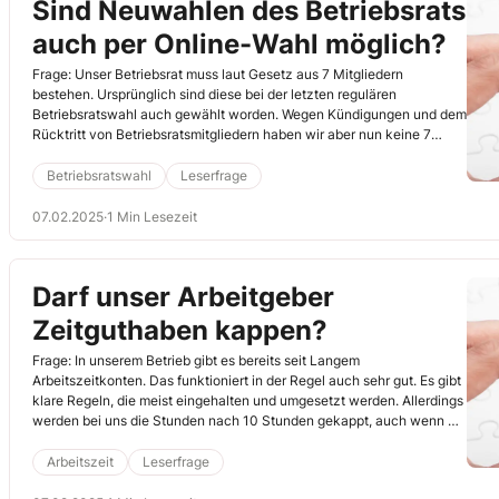
Sind Neuwahlen des Betriebsrats
auch per Online-Wahl möglich?
Frage: Unser Betriebsrat muss laut Gesetz aus 7 Mitgliedern
bestehen. Ursprünglich sind diese bei der letzten regulären
Betriebsratswahl auch gewählt worden. Wegen Kündigungen und dem
Rücktritt von Betriebsratsmitgliedern haben wir aber nun keine 7
Mitglieder mehr. Auch Ersatzmitglieder stehen nicht mehr zur
Verfügung. Es muss also neu gewählt werden. Kann die Wahl auch
Betriebsratswahl
Leserfrage
online erfolgen?
07.02.2025
·
1 Min Lesezeit
Darf unser Arbeitgeber
Zeitguthaben kappen?
Frage: In unserem Betrieb gibt es bereits seit Langem
Arbeitszeitkonten. Das funktioniert in der Regel auch sehr gut. Es gibt
klare Regeln, die meist eingehalten und umgesetzt werden. Allerdings
werden bei uns die Stunden nach 10 Stunden gekappt, auch wenn wir
länger arbeiten. Es geht unserem Arbeitgeber dabei um die Einhaltung
der Höchstarbeitszeiten. Wie sollen wir als Betriebsrat damit
Arbeitszeit
Leserfrage
umgehen?