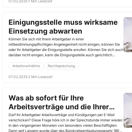
07.02.2025
·
1 Min Lesezeit
Einigungsstelle muss wirksame
Einsetzung abwarten
Können Sie sich mit Ihrem Arbeitgeber in einer
mitbestimmungspflichtigen Angelegenheit nicht einigen, können Sie
oder Ihr Arbeitgeber die Einigungsstelle anrufen. Können Sie sich auch
darüber nicht einigen, kann die Einigungsstelle auch gerichtlich
eingesetzt werden. Dann darf diese auch in Eilfällen nicht tätig
werden, bevor die Einsetzung formell rechtskräftig ist. Tut sie es
Arbeitsverhältnis
Rechtsprechung
dennoch, hat ihr Spruch keine einigungsersetzende Wirkung
(Landesarbeitsgericht Köln, 16.5.2024, Az. 9 TaBV 24/24).
07.02.2025
·
2 Min Lesezeit
Was ab sofort für Ihre
Arbeitsverträge und die Ihrer
Kolleginnen und Kollegen gilt
Darf Ihr Arbeitgeber Arbeitsverträge und Kündigungen per E-Mail
verschicken? Diese Frage höre ich in der Sprechstunde immer wieder.
In den vergangenen Monaten von besonders vielen Beschäftigten.
Denn seit Langem wurde über das Bürokratieentlastungsgesetz (BEG)