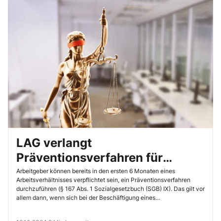
LAG verlangt
Präventionsverfahren für
Schwerbehinderte auch in der
Arbeitgeber können bereits in den ersten 6 Monaten eines
Arbeitsverhältnisses verpflichtet sein, ein Präventionsverfahren
Wartezeit
durchzuführen (§ 167 Abs. 1 Sozialgesetzbuch (SGB) IX). Das gilt vor
allem dann, wenn sich bei der Beschäftigung eines
schwerbehinderten Mitarbeiters Schwierigkeiten abzeichnen. Findet
das Präventionsverfahren nicht statt, kann eine Probezeitkündigung