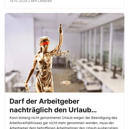
18.10.2024
·
2 Min Lesezeit
unwirksam sein. Allerdings sollen den Arbeitgebern
Beweiserleichterungen zugutekommen. Das hat das
Landesarbeitsgericht (LAG) Köln kürzlich entschieden und sich
damit gegen die Rechtsprechung des Bundesarbeitsgerichts (BAG)
gestellt (LAG Köln, 12.9.2024, Az. 6 SLa 76/24).
Darf der Arbeitgeber
nachträglich den Urlaub
kürzen?
Kann bislang nicht genommener Urlaub wegen der Beendigung des
Arbeitsverhältnisses gar nicht mehr genommen werden, muss der
Arbeitgeber dem betroffenen Arbeitnehmer den Urlaub ausbezahlen.