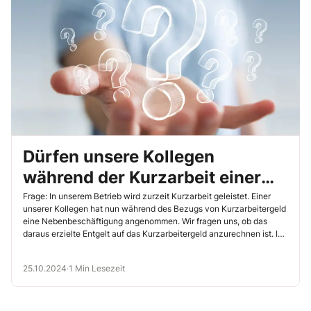
Dürfen unsere Kollegen
während der Kurzarbeit einer
Nebenbeschäftigung
Frage: In unserem Betrieb wird zurzeit Kurzarbeit geleistet. Einer
unserer Kollegen hat nun während des Bezugs von Kurzarbeitergeld
nachgehen?
eine Nebenbeschäftigung angenommen. Wir fragen uns, ob das
daraus erzielte Entgelt auf das Kurzarbeitergeld anzurechnen ist. Ist
der Kollege verpflichtet offenzulegen, was er in seiner
Nebenbeschäftigung verdient? Wie ist die Rechtslage?
25.10.2024
·
1 Min Lesezeit