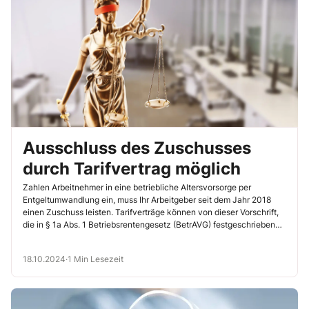
Ausschluss des Zuschusses
durch Tarifvertrag möglich
Zahlen Arbeitnehmer in eine betriebliche Altersvorsorge per
Entgeltumwandlung ein, muss Ihr Arbeitgeber seit dem Jahr 2018
einen Zuschuss leisten. Tarifverträge können von dieser Vorschrift,
die in § 1a Abs. 1 Betriebsrentengesetz (BetrAVG) festgeschrieben
ist, abweichen. Das gilt auch für Tarifverträge, die vor Inkrafttreten
des Ersten Betriebsrentenstärkungsgesetzes 2018 geschlossen
18.10.2024
·
1 Min Lesezeit
wurden. So entschied kürzlich das Bundesarbeitsgericht (BAG)
(20.8.2024, Az. 3 AZR 285/23).