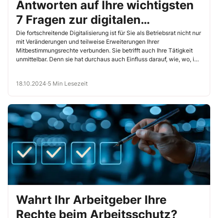
Antworten auf Ihre wichtigsten
7 Fragen zur digitalen
Betriebsratsarbeit
Die fortschreitende Digitalisierung ist für Sie als Betriebsrat nicht nur
mit Veränderungen und teilweise Erweiterungen Ihrer
Mitbestimmungsrechte verbunden. Sie betrifft auch Ihre Tätigkeit
unmittelbar. Denn sie hat durchaus auch Einfluss darauf, wie, wo, in
welcher Form und mit welcher Kommunikationstechnik Sie Ihren
Betriebsratsaufgaben nachkommen. Dabei sehen Sie sich schnell
18.10.2024
·
5 Min Lesezeit
mit vielen arbeitsrechtlichen Fragen konfrontiert. Antworten auf die
wichtigsten 7 Fragen, die Sie sich unter Umständen stellen werden,
wenn Sie digital arbeiten, lesen Sie im Folgenden.
Wahrt Ihr Arbeitgeber Ihre
Rechte beim Arbeitsschutz?