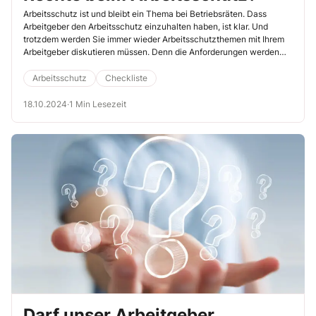
Arbeitsschutz ist und bleibt ein Thema bei Betriebsräten. Dass
Arbeitgeber den Arbeitsschutz einzuhalten haben, ist klar. Und
trotzdem werden Sie immer wieder Arbeitsschutzthemen mit Ihrem
Arbeitgeber diskutieren müssen. Denn die Anforderungen werden
immer höher. Das sehen einige Arbeitgeber nicht ein, vor allem unter
dem Gesichtspunkt der entstehenden Kosten. In vielen Bereichen
Arbeitsschutz
Checkliste
hat Ihr Arbeitgeber zudem einen gewissen Beurteilungsspielraum.
Da kann es schnell zu kontroversen Diskussionen zwischen
18.10.2024
·
1 Min Lesezeit
Arbeitgebern und Betriebsräten kommen. Schließlich haben Sie
umfassende Mitbestimmungsrechte und können gut Einfluss
nehmen. Nutzen Sie Ihre Möglichkeiten, Einfluss zu nehmen, um Ihre
Kolleginnen und Kollegen gut zu schützen.
Darf unser Arbeitgeber