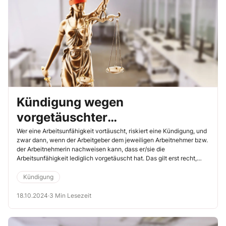
Kündigung wegen
vorgetäuschter
Arbeitsunfähigkeit
Wer eine Arbeitsunfähigkeit vortäuscht, riskiert eine Kündigung, und
zwar dann, wenn der Arbeitgeber dem jeweiligen Arbeitnehmer bzw.
gerechtfertigt
der Arbeitnehmerin nachweisen kann, dass er/sie die
Arbeitsunfähigkeit lediglich vorgetäuscht hat. Das gilt erst recht,
wenn eine Arbeitnehmerin zunächst Urlaub beantragt und sich dann
arbeitsunfähig meldet, weil ihr Arbeitgeber ihr den Urlaub verweigert.
Kündigung
Das hat das Landesarbeitsgericht (LAG) Niedersachsen kürzlich
entschieden (8.7.2024, Az. 15 SLa 127/24).
18.10.2024
·
3 Min Lesezeit