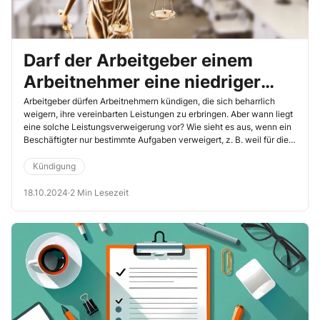
Darf der Arbeitgeber einem
Arbeitnehmer eine niedriger
bewertete Tätigkeit zuweisen?
Arbeitgeber dürfen Arbeitnehmern kündigen, die sich beharrlich
weigern, ihre vereinbarten Leistungen zu erbringen. Aber wann liegt
eine solche Leistungsverweigerung vor? Wie sieht es aus, wenn ein
Beschäftigter nur bestimmte Aufgaben verweigert, z. B. weil für die
jeweiligen Arbeiten eine geringere Qualifikation erforderlich ist? Darf
Ihr Arbeitgeber Ihren Kollegen Arbeiten zuweisen, die unter deren
Kündigung
jeweiliger tariflicher Eingruppierung liegen? Welche Folgen hat es,
wenn ein Beschäftigter solche Arbeiten verweigert? Antworten auf
18.10.2024
·
2 Min Lesezeit
diese Fragen liefert die folgende Entscheidung des
Landesarbeitsgerichts Düsseldorf (17.4.2024, Az. 12 Sa 747/23).