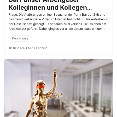
Kolleginnen und Kollegen
wegen rechtsradikaler
Frage: Die Äußerungen einiger Besucher der Pony Bar auf Sylt und
das damit verbundene Video im Internet hat nicht nur für Aufsehen in
Äußerungen kündigen?
der Gesellschaft gesorgt. Es hat auch zu diversen Diskussionen am
Arbeitsplatz geführt. Dabei ging es vor allem darum, dass einigen
Beteiligten von ihrem Arbeitgeber gekündigt wurde. Sind solche
Kündigungen Ihrer Einschätzung nach rechtmäßig? Inwieweit
Kündigung
erlauben sie unserem Arbeitgeber, Kolleginnen oder Kollegen wegen
einer rassistischen oder rechtsradikalen Äußerung in den sozialen
18.10.2024
·
1 Min Lesezeit
Medien zu kündigen?