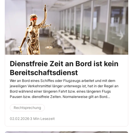
959/24).
Dienstfreie Zeit an Bord ist kein
Bereitschaftsdienst
Wer an Bord eines Schiffes oder Flugzeugs arbeitet und mit dem
jeweiligen Verkehrsmittel länger unterwegs ist, hat in der Regel an
Bord während einer längeren Fahrt bzw. eines längeren Flugs
Pausen bzw. dienstfreie Zeiten. Normalerweise gilt an Bord
grundsätzlich ein Alkohol- bzw. Drogenverbot. Denn nur so kann
sichergestellt werden, dass in einem Notfall alle die erteilten
Rechtsprechung
Anweisungen richtig umsetzen. Diese dienstfreie Zeit an Bord ist
allerdings trotz Alkoholverbots kein Bereitschaftsdienst. Das hat das
02.02.2026
·
3 Min Lesezeit
Arbeitsgericht Hamburg entschieden (ArbG Hamburg, 11.4.2025, Az.
See 1 Ca 180/23).