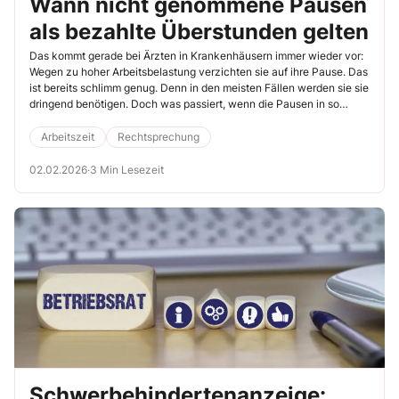
Wann nicht genommene Pausen
als bezahlte Überstunden gelten
Das kommt gerade bei Ärzten in Krankenhäusern immer wieder vor:
Wegen zu hoher Arbeitsbelastung verzichten sie auf ihre Pause. Das
ist bereits schlimm genug. Denn in den meisten Fällen werden sie sie
dringend benötigen. Doch was passiert, wenn die Pausen in so
einem Fall auch noch von der Arbeitszeit abgezogen werden?
Darauf findet die folgende Entscheidung des Bundesarbeitsgerichts
Arbeitszeit
Rechtsprechung
eine Antwort (BAG, 12.2.2025, Az. 5 AZR 51/24). Dabei stärken die
Richter die Rechte Teilzeitbeschäftigter.
02.02.2026
·
3 Min Lesezeit
Schwerbehindertenanzeige: