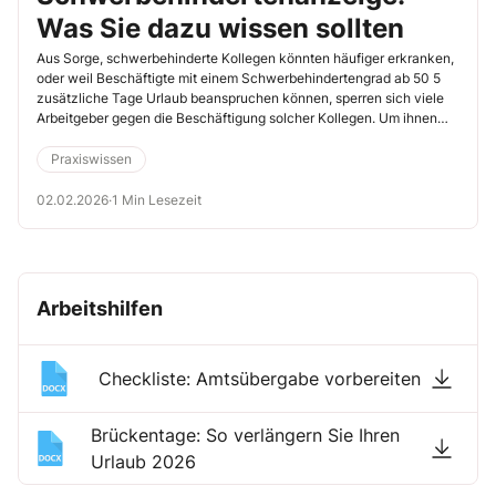
Was Sie dazu wissen sollten
Aus Sorge, schwerbehinderte Kollegen könnten häufiger erkranken,
oder weil Beschäftigte mit einem Schwerbehindertengrad ab 50 5
zusätzliche Tage Urlaub beanspruchen können, sperren sich viele
Arbeitgeber gegen die Beschäftigung solcher Kollegen. Um ihnen
trotzdem eine Chance zu geben, sind Arbeitgeber ab einer
bestimmten Anzahl von Beschäftigten verpflichtet, einen Anteil
Praxiswissen
schwerbehinderter Menschen zu beschäftigen. Tun sie es nicht,
werden sie zur Kasse gebeten. Die entsprechende Anzeige haben
02.02.2026
·
1 Min Lesezeit
die Betriebe bis zum 31.3. eines Jahres für das Vorjahr zu tätigen.
Arbeitshilfen
Checkliste: Amtsübergabe vorbereiten
Brückentage: So verlängern Sie Ihren
Urlaub 2026