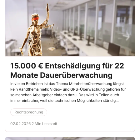
15.000 € Entschädigung für 22
Monate Dauerüberwachung
In vielen Betrieben ist das Thema Mitarbeiterüberwachung längst
kein Randthema mehr. Video- und GPS-Überwachung gehören für
so manchen Arbeitgeber einfach dazu. Das wird in Teilen auch
immer einfacher, weil die technischen Möglichkeiten ständig
zunehmen. Allerdings nehmen damit auch die Verstöße in
Persönlichkeitsrechte sowie den Datenschutz zu. Das geht nicht
Rechtsprechung
und wird zumindest auch nicht immer geduldet. So hat das
Landesarbeitsgericht Hamm hat in einer kürzlich veröffentlichten
02.02.2026
·
2 Min Lesezeit
Entscheidung einem Arbeitnehmer 15.000 € Entschädigung für eine
permanente, unzulässige Videoüberwachung über einen Zeitraum
von 22 Monaten zugestanden (LAG Hamm, 28.5.2025, Az. 18 SLa