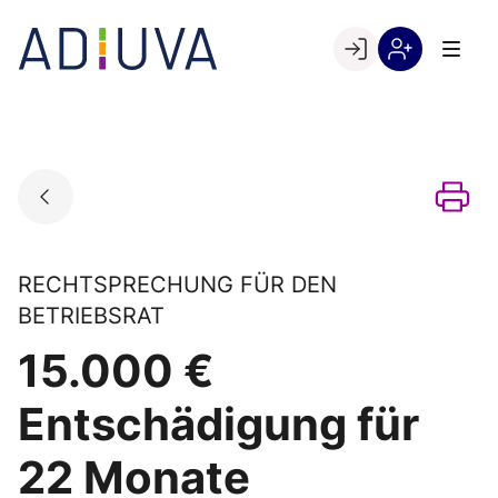
Skip
to
Go to landing page.
content
Willkommen
Registrierung
bei
per
ADIUVA
Kundennumme
RECHTSPRECHUNG FÜR DEN
BETRIEBSRAT
15.000 €
Entschädigung für
22 Monate