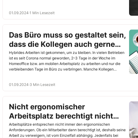
Anforderungen, auf die Sie als Betriebsrat achten sollten.
01.09.2024
·
1 Min Lesezeit
Das Büro muss so gestaltet sein,
dass die Kollegen auch gerne
aus dem Homeoffice kommen
Hybrides Arbeiten ist gekommen, um zu bleiben. In vielen Betrieben
ist es seit Corona normal geworden, 2–3 Tage in der Woche im
Homeoffice bzw. am mobilen Arbeitsplatz zu arbeiten und nur die
verbleibenden Tage im Büro zu verbringen. Manche Kollegen
kommen sogar nur für 3 Stunden ins Office und sind dann wieder auf
dem Weg nach Hause. Woran liegt das? Und welche Anforderungen
01.09.2024
·
3 Min Lesezeit
bringt das für die Ergonomie von Büroräumen?
Nicht ergonomischer
Arbeitsplatz berechtigt nicht
automatisch zur
Arbeitsplätze entsprechen nicht immer den ergonomischen
Anforderungen. Ob ein Mitarbeiter dann berechtigt ist, deshalb seine
Arbeitsverweigerung
Arbeit zu verweigern, ist vom Einzelfall abhängig. Jedenfalls bei