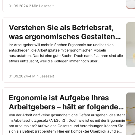
01.09.2024
·
2 Min Lesezeit
Verstehen Sie als Betriebsrat,
was ergonomisches Gestalten
wirklich bedeutet
Ihr Arbeitgeber will mehr in Sachen Ergonomie tun und hat sich
entschieden, die Arbeitsplätze mit ergonomischen Möbeln
auszustatten. Das ist eine gute Sache. Doch nach 2 Jahren sind alle
etwas enttäuscht, weil die Kollegen immer noch über
Rückenbeschwerden klagen und ausfallen. In Summe hat sich die
Investition nicht gelohnt. Hier können Sie als Betriebsrat mit Ihrem
01.09.2024
·
4 Min Lesezeit
Wissen eingreifen, denn Ergonomie bezieht sich nicht auf
Gegenstände, sondern auf den Arbeitsablauf. Erfahren Sie anhand
eines Beispiels, wie Sie es für Ihre Kollegen besser machen können.
Ergonomie ist Aufgabe Ihres
Arbeitgebers – hält er folgende
Gesetze und Verordnungen ein?
Von der Arbeit darf keine gesundheitliche Gefahr ausgehen, das steht
im Arbeitsschutzgesetz (ArbSchG). Doch wie ist es mit der Ergonomie
am Arbeitsplatz? Auf welche Gesetze und Verordnungen können Sie
sich als Betriebsrat berufen? Hier ein kompakter Überblick auf die