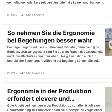
geringfügigen oder kurzzeitigen Verstößen, die keinen nachhaltigen
Schaden bewirken können, ist dies nicht möglich
(Bundesarbeitsgericht (BAG), 28.6.2018, Az. 2 AZR 436/17).
01.09.2024
·
1 Min Lesezeit
So nehmen Sie die Ergonomie
bei Begehungen besser wahr
Bei Begehungen sind Sie als Betriebsrat mit dabei, denn nach § 89
Betriebsverfassungsgesetz sind Sie zu allen Fragen des Gesundheits-
und Umweltschutzes hinzuzuziehen. Das gilt natürlich auch für
betriebliche Begehungen. Während der Begehung können Sie auf
unterschiedliche Schwerpunktthemen achten. Nachfolgende
Checkliste hilft Ihnen, in Sachen Ergonomie den Überblick zu
01.09.2024
·
1 Min Lesezeit
bewahren, sich ein gutes Bild über die Arbeitsplätze und auch die
Versäumnisse Ihres Arbeitgebers zu machen und mögliche Lösungen
zu sehen.
Ergonomie in der Produktion
erfordert clevere und
spezifische Lösungen
Gute Arbeitsbedingungen in der Produktion zu schaffen ist oft eine
Herausforderung. Im Bürobereich sind die Arbeitsplätze vergleichbar