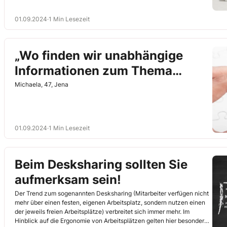
gesetzlichen Grundlagen rund um die klassischen Themen der
Ergonomie.
01.09.2024
·
1 Min Lesezeit
„Wo finden wir unabhängige
Informationen zum Thema
Ergonomie?“
Michaela, 47, Jena
01.09.2024
·
1 Min Lesezeit
Beim Desksharing sollten Sie
aufmerksam sein!
Der Trend zum sogenannten Desksharing (Mitarbeiter verfügen nicht
mehr über einen festen, eigenen Arbeitsplatz, sondern nutzen einen
der jeweils freien Arbeitsplätze) verbreitet sich immer mehr. Im
Hinblick auf die Ergonomie von Arbeitsplätzen gelten hier besondere