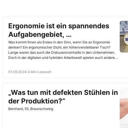
Ergonomie ist ein spannendes
Aufgabengebiet,
das sich weiterentwickelt
Was kommt Ihnen als Erstes in den Sinn, wenn Sie an Ergonomie
denken? Ein ergonomischer Stuhl, ein höhenverstellbarer Tisch?
Lange waren das auch die Diskussionsinhalte in den Unternehmen.
Doch in der digitalen und hybriden Arbeitswelt spielen auch andere
Inhalte eine wichtige Rolle, z. B., wie komfortabel die Software ist, wie
stabil das Internet und wie angenehm das Arbeiten im Büro.
01.09.2024
·
3 Min Lesezeit
Schließlich zielt die Ergonomie darauf ab, die Arbeitsbedingungen so
zu gestalten, dass die Kollegen gesund und damit leistungsfähig
bleiben. Betrachten Sie als Betriebsrat das Thema aus einem neuen
Blickwinkel.
„Was tun mit defekten Stühlen in
der Produktion?“
Bernhard, 55, Braunschweig