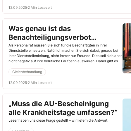
Polizeibeamten gerade bestätigt (30.6.2025, Az. 3 A 10419/25).
12.09.2025
·
2 Min Lesezeit
Was genau ist das
Benachteiligungsverbot
gegenüber Amtsträgern?
Als Personalrat müssen Sie sich für die Beschäftigten in Ihrer
Dienststelle einsetzen. Natürlich machen Sie sich dabei, gerade bei
Ihrer Dienststellenleitung, nicht immer nur Freunde. Dies soll sich aber
nicht negativ auf Ihre berufliche Laufbahn auswirken. Daher gibt es §
8 Bundespersonalvertretungsgesetz – das sogenannte
Benachteiligungsverbot. Ganz allgemein könnte man sagen, dass
Gleichbehandlung
Ihnen durch Ihre Tätigkeit als Personalrat kein Vorteil, aber auch kein
Nachteil entstehen soll.
12.09.2025
·
2 Min Lesezeit
„Muss die AU-Bescheinigung
alle Krankheitstage umfassen?“
Leser haben uns diese Frage gestellt – wir liefern die Antwort.