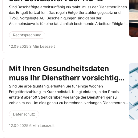
Bescheinigung erschüttern
Sind Beschäftigte arbeitsunfähig erkrankt, muss der Dienstherr ihnen
das Entgelt fortzahlen. Das regeln Entgeltfortzahlungsgesetz und
TVöD. Vorgelegte AU-Bescheinigungen sind dabei der
Anscheinsbeweis für eine tatsächlich bestehende Arbeitsunfähigkeit
(AU). Diese Beweiskraft kann Ihr Dienstherr aber erschüttern – nicht
nur durch Tatsachen, sondern auch durch Ihr Verhalten und Ihren
Rechtsprechung
Vortrag! Seien Sie also vorsichtig (Landesarbeitsgericht Köln,
3.6.2025, Az. 7 SLa 54/25).
12.09.2025
·
3 Min Lesezeit
Mit Ihren Gesundheitsdaten
muss Ihr Dienstherr vorsichtig
umgehen!
Sind Sie arbeitsunfähig, erhalten Sie für einige Wochen
Entgeltfortzahlung im Krankheitsfall. Klingt einfach, in der Praxis
entsteht aber oft Streit darüber, wie lange der Dienstherr genau
zahlen muss. Um dies genau zu berechnen, verlangen Dienstherren
dann oft Einblick in Gesundheitsdaten von Beschäftigten. Aber wie
weit darf der Einblick in den Gesundheitszustand gehen? Wann ist die
Datenschutz
Verarbeitung von Gesundheitsdaten erlaubt? Was sagt der
Datenschutz? Die Landesdatenschutzbeauftragte in NRW hat eine Art
12.09.2025
·
6 Min Lesezeit
Anleitung verfasst. Die wesentlichen Inhalte daraus lesen Sie hier.