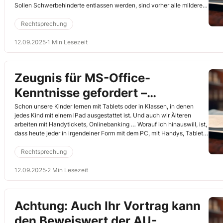
Sollen Schwerbehinderte entlassen werden, sind vorher alle milderen
Mittel auszuschöpfen, ist also auch ein Präventionsverfahren
durchzuführen. Ob das ebenfalls gilt, wenn die schwerbehinderten
Rechtsprechung
Menschen noch keinen Kündigungsschutz nach dem
Kündigungsschutzgesetz haben, hat das Bundesarbeitsgericht
12.09.2025
·
1 Min Lesezeit
geklärt (3.4.2025, Az. 2 AZR 178/24).
Zeugnis für MS-Office-
Kenntnisse gefordert –
Entschädigung gezahlt!
Schon unsere Kinder lernen mit Tablets oder in Klassen, in denen
jedes Kind mit einem iPad ausgestattet ist. Und auch wir Älteren
arbeiten mit Handytickets, Onlinebanking … Worauf ich hinauswill, ist,
dass heute jeder in irgendeiner Form mit dem PC, mit Handys, Tablets
umgehen kann, ohne dass wir dafür einen Kurs absolviert hätten. Im
Bewerbungsverfahren darf sich ein Dienstherr daher nicht auf den
Rechtsprechung
Standpunkt stellen, dass Personen ohne Zeugnis keine Ahnung
haben. Tut er es doch, kann das teuer werden (Arbeitsgericht Essen,
12.09.2025
·
2 Min Lesezeit
24.6.2025, Az. 2 Ca 463/25).
Achtung: Auch Ihr Vortrag kann
den Beweiswert der AU-