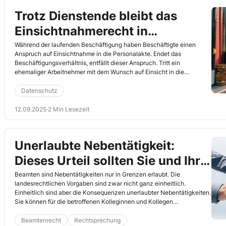
Trotz Dienstende bleibt das
Einsichtnahmerecht in
Personalakte – bei berechtigtem
Während der laufenden Beschäftigung haben Beschäftigte einen
Anspruch auf Einsichtnahme in die Personalakte. Endet das
Interesse!
Beschäftigungsverhältnis, entfällt dieser Anspruch. Tritt ein
ehemaliger Arbeitnehmer mit dem Wunsch auf Einsicht in die
Personalakte an Ihre Dienststellenleitung heran, kann diese den
Wunsch aber nicht kategorisch ablehnen. Vielmehr muss sie die
Datenschutz
Interessen abwägen. Gibt es objektiv nachvollziehbare Gründe für die
Einsichtnahme, muss Ihre Dienststellenleitung die Einsicht erlauben.
12.09.2025
·
2 Min Lesezeit
Etwa, wenn Ihr Kollege meint, dass dem Dienstherrn im Arbeitszeugnis
ein Fehler unterlaufen ist, und er das anhand der Personalakte
nachprüfen möchte. Hier noch eine Übersicht zum
Unerlaubte Nebentätigkeit:
Einsichtnahmerecht für Sie:
Dieses Urteil sollten Sie und Ihre
Kollegen kennen
Beamten sind Nebentätigkeiten nur in Grenzen erlaubt. Die
landesrechtlichen Vorgaben sind zwar nicht ganz einheitlich.
Einheitlich sind aber die Konsequenzen unerlaubter Nebentätigkeiten.
Sie können für die betroffenen Kolleginnen und Kollegen
schwerwiegend sein. Dies hat das Oberverwaltungsgericht (OVG)
Koblenz im Fall eines als GmbH-Geschäftsführer agierenden
Beamtenrecht
Rechtsprechung