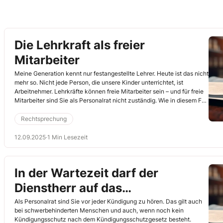
Die Lehrkraft als freier
Mitarbeiter
Meine Generation kennt nur festangestellte Lehrer. Heute ist das nicht
mehr so. Nicht jede Person, die unsere Kinder unterrichtet, ist
Arbeitnehmer. Lehrkräfte können freie Mitarbeiter sein – und für freie
Mitarbeiter sind Sie als Personalrat nicht zuständig. Wie in diesem Fall
aus Berlin (Arbeitsgericht (ArbG) Berlin, 15.7.2025, Az. 22 Ca
10650/24).
Rechtsprechung
12.09.2025
·
1 Min Lesezeit
In der Wartezeit darf der
Dienstherr auf das
Präventionsverfahren verzichten
Als Personalrat sind Sie vor jeder Kündigung zu hören. Das gilt auch
bei schwerbehinderten Menschen und auch, wenn noch kein
Kündigungsschutz nach dem Kündigungsschutzgesetz besteht.