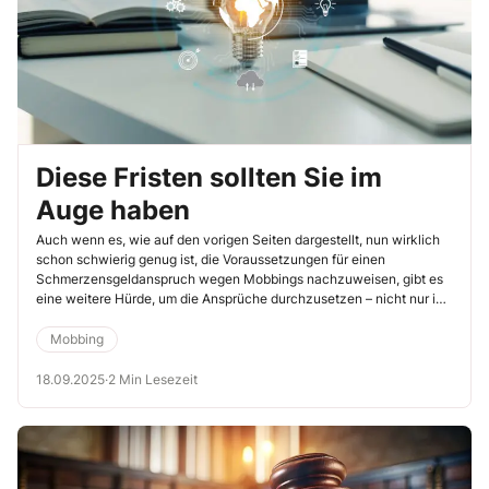
Diese Fristen sollten Sie im
Auge haben
Auch wenn es, wie auf den vorigen Seiten dargestellt, nun wirklich
schon schwierig genug ist, die Voraussetzungen für einen
Schmerzensgeldanspruch wegen Mobbings nachzuweisen, gibt es
eine weitere Hürde, um die Ansprüche durchzusetzen – nicht nur im
Bereich des Allgemeinen Gleichbehandlungsgesetzes: Ansprüche
können verjähren, verwirken oder an sonstigen Fristen scheitern.
Mobbing
18.09.2025
·
2 Min Lesezeit