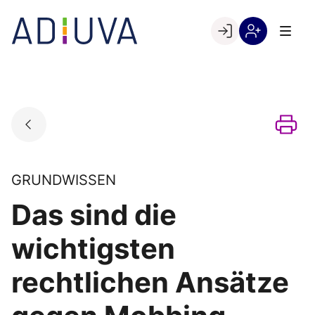
Skip
to
Go to landing page.
content
Willkommen
Registrierung
bei
per
ADIUVA
Kundennumme
GRUNDWISSEN
Das sind die
wichtigsten
rechtlichen Ansätze