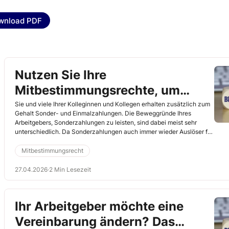
wnload PDF
Nutzen Sie Ihre
Mitbestimmungsrechte, um
günstige Bedingungen bei Lohn
Sie und viele Ihrer Kolleginnen und Kollegen erhalten zusätzlich zum
Gehalt Sonder- und Einmalzahlungen. Die Beweggründe Ihres
und Gehalt auszuhandeln
Arbeitgebers, Sonderzahlungen zu leisten, sind dabei meist sehr
unterschiedlich. Da Sonderzahlungen auch immer wieder Auslöser für
Auseinandersetzungen sind, vereinbaren die meisten Arbeitgeber
heute klare arbeitsvertragliche Regelungen für die jeweiligen
Mitbestimmungsrecht
Zahlungen. Betreffen die Regelungen eine Vielzahl von Verträgen und
handelt es sich also um eine kollektive Angelegenheit, greift Ihr
27.04.2026
·
2 Min Lesezeit
Mitbestimmungsrecht in Sachen Lohn und Gehalt. Sie haben in diesen
Fällen beste Möglichkeiten, mitzugestalten. Nutzen Sie Ihre
Möglichkeiten und handeln Sie günstige Bedingungen für Ihre
Ihr Arbeitgeber möchte eine
Kollegen aus.
Vereinbarung ändern? Das