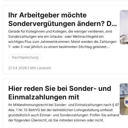
Ihr Arbeitgeber möchte
Sondervergütungen ändern? Das
geht nicht einseitig!
Gerade für Kolleginnen und Kollegen, die weniger verdienen, sind
Sonderzahlungen wie ein Urlaubs- oder Weihnachtsgeld ein
wichtiges Plus zum Jahreseinkommen. Meist werden die Zahlungen
1- oder 2-mal jährlich zu einem bestimmten Stichtag geleistet.
Möchte Ihr Arbeitgeber das ändern und die entsprechende Zahlung
anteilig monatlich mit dem Gehalt auszahlen, benötigt er die
Rechtsprechung
Einwilligung des Betroffenen. Vor allem darf er ein Urlaubsgeld nicht
einseitig von einer bisher jährlichen Einmalzahlung auf monatliche
27.04.2026
·
2 Min Lesezeit
Zahlungen umstellen, damit der Mindestlohn erreicht wird. Das hat
das Landesarbeitsgericht Baden-Württemberg kürzlich entschieden
(11.1.2024, Az. 3 Sa 4/23).
Hier reden Sie bei Sonder- und
Einmalzahlungen mit
Ihr Mitbestimmungsrecht bei Sonder- und Einmalzahlungen nach § 87
Abs. 1 Nr. 10 BetrVG bei der betrieblichen Lohngestaltung umfasst
grundsätzlich auch Einmal- und Sonderzahlungen. Prüfen Sie anhand
der folgenden Übersicht, ob Sie mitreden können oder nicht.