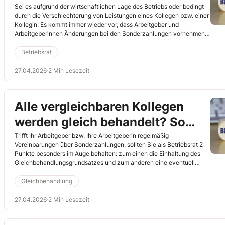
können Sie tun
Sei es aufgrund der wirtschaftlichen Lage des Betriebs oder bedingt
durch die Verschlechterung von Leistungen eines Kollegen bzw. einer
Kollegin: Es kommt immer wieder vor, dass Arbeitgeber und
Arbeitgeberinnen Änderungen bei den Sonderzahlungen vornehmen
möchten. So ohne Weiteres geht das allerdings nicht. Und zwar selbst
dann nicht, wenn es für ein Unternehmen einen
Betriebsrat
Standortsicherungsvertrag und eine Betriebsvereinbarung zur
Reduzierung der Sonderzahlungen gibt.
27.04.2026
·
2 Min Lesezeit
Alle vergleichbaren Kollegen
werden gleich behandelt? So
prüfen Sie das!
Trifft Ihr Arbeitgeber bzw. Ihre Arbeitgeberin regelmäßig
Vereinbarungen über Sonderzahlungen, sollten Sie als Betriebsrat 2
Punkte besonders im Auge behalten: zum einen die Einhaltung des
Gleichbehandlungsgrundsatzes und zum anderen eine eventuell
vorliegende Sittenwidrigkeit.
Gleichbehandlung
27.04.2026
·
2 Min Lesezeit