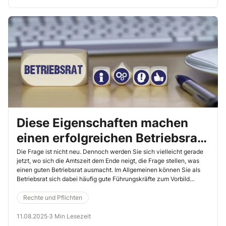
zurückliegenden Amtszeit häufig berufliche Probleme oder sogar
Konflikte wegen der Betriebsratstätigkeit, fragen sich die betroffene
Betriebsrätinnen und -räte eher, ob sie sich das noch einmal für
weitere 4 Jahre „antun“ sollen. Im Folgenden lesen Sie, welche
Überlegungen Sie tätigen können, um in Ihrer eigenen Entscheidung
einen Schritt voranzukommen.
Diese Eigenschaften machen
einen erfolgreichen Betriebsrat
aus
Die Frage ist nicht neu. Dennoch werden Sie sich vielleicht gerade
jetzt, wo sich die Amtszeit dem Ende neigt, die Frage stellen, was
einen guten Betriebsrat ausmacht. Im Allgemeinen können Sie als
Betriebsrat sich dabei häufig gute Führungskräfte zum Vorbild
nehmen. Denn deren wichtigste Führungsqualitäten sind auch sehr
wichtig für ein gutes Funktionieren des Betriebsrats.
Rechte und Pflichten
11.08.2025
·
3 Min Lesezeit