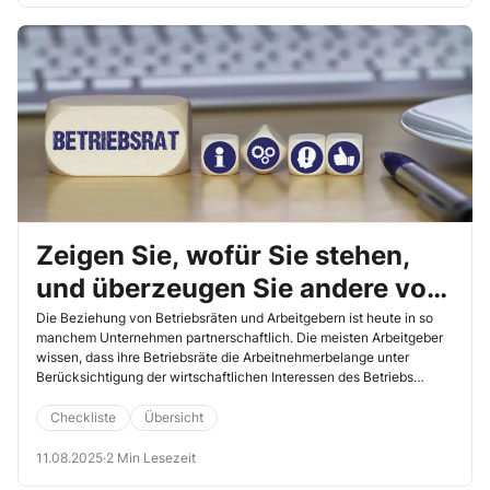
Zeigen Sie, wofür Sie stehen,
und überzeugen Sie andere von
sich
Die Beziehung von Betriebsräten und Arbeitgebern ist heute in so
manchem Unternehmen partnerschaftlich. Die meisten Arbeitgeber
wissen, dass ihre Betriebsräte die Arbeitnehmerbelange unter
Berücksichtigung der wirtschaftlichen Interessen des Betriebs
vertreten. Dennoch: In kritischen Situationen kommt es zwischen
Arbeitgebern und Betriebsräten immer wieder zu
Checkliste
Übersicht
Auseinandersetzungen. In solchen Zeiten verbinden die Arbeitgeber
mit Ihnen als Betriebsrat oft nichts Positives. Sie behandeln Sie
11.08.2025
·
2 Min Lesezeit
teilweise sogar ungerecht. Um der Situation vorzubeugen, dass Ihr