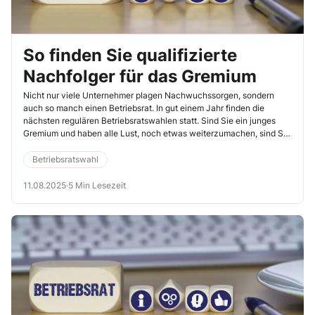
So finden Sie qualifizierte
Nachfolger für das Gremium
Nicht nur viele Unternehmer plagen Nachwuchssorgen, sondern
auch so manch einen Betriebsrat. In gut einem Jahr finden die
nächsten regulären Betriebsratswahlen statt. Sind Sie ein junges
Gremium und haben alle Lust, noch etwas weiterzumachen, sind Sie
gut dran. Es gibt allerdings auch einige Betriebsräte, in denen sich
Kollegen in den Ruhestand verabschieden oder das Amt einfach
Betriebsratswahl
nicht mehr ausüben wollen. In einem solchen Fall sollten Sie als
Betriebsrat sich frühzeitig um den Fortbestand Ihres Gremiums
11.08.2025
·
5 Min Lesezeit
kümmern. Eine strategische Nachfolgeplanung ist auch im Hinblick
auf Ihr Gremium sinnvoll.