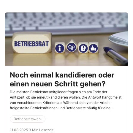
Noch einmal kandidieren oder
einen neuen Schritt gehen?
Die meisten Betriebsratsmitglieder fragen sich am Ende der
Amtszeit, ob sie erneut kandidieren wollen. Die Antwort hängt meist
von verschiedenen Kriterien ab. Während sich von der Arbeit
freigestellte Betriebsrätinnen und Betriebsräte häufig für eine
erneute Kandidatur entscheiden, ist es bei Teilzeit-Betriebsräten
völlig unterschiedlich. Häufig hängt die Entscheidung davon ab, wie
Betriebsratswahl
gut sie ihre Betriebsratstätigkeiten und ihre reguläre Arbeit unter
einen Hut bekommen haben. Gab es hingegen in der
11.08.2025
·
3 Min Lesezeit