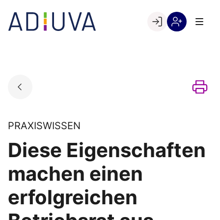
Skip
to
Go to landing page.
content
Willkommen
Registrierung
bei
per
ADIUVA
Kundennumme
PRAXISWISSEN
Diese Eigenschaften
machen einen
erfolgreichen