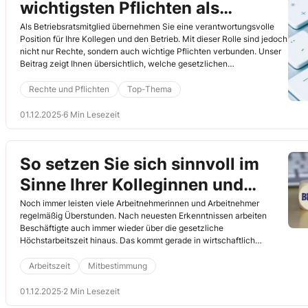
wichtigsten Pflichten als
Betriebsrat
Als Betriebsratsmitglied übernehmen Sie eine verantwortungsvolle
Position für Ihre Kollegen und den Betrieb. Mit dieser Rolle sind jedoch
nicht nur Rechte, sondern auch wichtige Pflichten verbunden. Unser
Beitrag zeigt Ihnen übersichtlich, welche gesetzlichen
Verpflichtungen Sie beachten müssen, um rechtssicher zu handeln
und Ihre Arbeit erfolgreich zu gestalten.
Rechte und Pflichten
Top-Thema
01.12.2025
·
6 Min Lesezeit
So setzen Sie sich sinnvoll im
Sinne Ihrer Kolleginnen und
Kollegen ein
Noch immer leisten viele Arbeitnehmerinnen und Arbeitnehmer
regelmäßig Überstunden. Nach neuesten Erkenntnissen arbeiten
Beschäftigte auch immer wieder über die gesetzliche
Höchstarbeitszeit hinaus. Das kommt gerade in wirtschaftlich
schwierigen Zeiten häufiger vor, wenn Arbeitgeber als
Einsparmaßnahme viel Personal abbauen. Gesund ist das zumindest
Arbeitszeit
Mitbestimmung
auf längere Sicht nicht. Leisten auch Ihre Kolleginnen und Kollegen
immer wieder Überstunden? Dann nehmen Sie Einfluss. Wie? Das
01.12.2025
·
2 Min Lesezeit
lesen Sie im Folgenden.