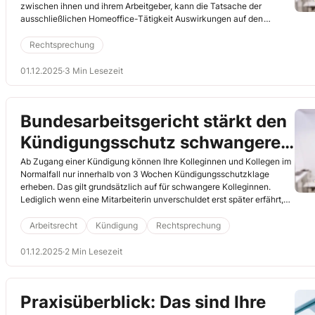
zwischen ihnen und ihrem Arbeitgeber, kann die Tatsache der
ausschließlichen Homeoffice-Tätigkeit Auswirkungen auf den
Gerichtsstandort haben. Das lässt sich einer neuen Entscheidung des
Arbeitsgerichts Gera entnehmen (6.3.2025, Az. 4 Ca 131/25).
Rechtsprechung
01.12.2025
·
3 Min Lesezeit
Bundesarbeitsgericht stärkt den
Kündigungsschutz schwangerer
Arbeitnehmerinnen
Ab Zugang einer Kündigung können Ihre Kolleginnen und Kollegen im
Normalfall nur innerhalb von 3 Wochen Kündigungsschutzklage
erheben. Das gilt grundsätzlich auf für schwangere Kolleginnen.
Lediglich wenn eine Mitarbeiterin unverschuldet erst später erfährt,
dass sie zum Zeitpunkt der Kündigung schwanger war, kann sie
danach noch innerhalb von 2 Wochen klagen (§ 5
Arbeitsrecht
Kündigung
Rechtsprechung
Kündigungsschutzgesetz (KSchG)). Doch diese Frist dürfte nun
unwirksam sein. Denn das Bundesarbeitsgericht hat kürzlich
01.12.2025
·
2 Min Lesezeit
entschieden, dass eine verspätete Kündigungsschutzklage nach § 5
Abs. 1 Satz 2 KSchG zuzulassen ist, wenn eine Kollegin schuldlos erst
nach Ablauf der Klagefrist des § 4 Satz 1 KSchG Kenntnis von einer
Praxisüberblick: Das sind Ihre
bestehenden Schwangerschaft erhält (3.4.2025, Az. 2 AZR 156/24).