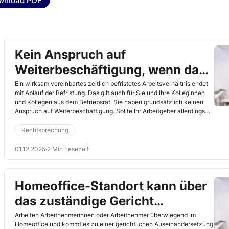
wnload PDF
Kein Anspruch auf
Weiterbeschäftigung, wenn das
Arbeitsverhältnis endet
Ein wirksam vereinbartes zeitlich befristetes Arbeitsverhältnis endet
mit Ablauf der Befristung. Das gilt auch für Sie und Ihre Kolleginnen
und Kollegen aus dem Betriebsrat. Sie haben grundsätzlich keinen
Anspruch auf Weiterbeschäftigung. Sollte Ihr Arbeitgeber allerdings
einen Kollegen bzw. eine Kollegin aus dem Gremium benachteiligen,
indem er ihm/ihr wegen des Betriebsratsmandats keinen Folgevertrag
Rechtsprechung
anbietet, hat der/die Betroffene Anspruch auf Abschluss des
entsprechenden Folgevertrags (Bundesarbeitsgericht, 18.6.2025, Az.
01.12.2025
·
2 Min Lesezeit
7 AZR 50/24).
Homeoffice-Standort kann über
das zuständige Gericht
entscheiden
Arbeiten Arbeitnehmerinnen oder Arbeitnehmer überwiegend im
Homeoffice und kommt es zu einer gerichtlichen Auseinandersetzung