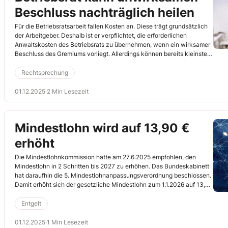
Beschluss nachträglich heilen
Für die Betriebsratsarbeit fallen Kosten an. Diese trägt grundsätzlich
der Arbeitgeber. Deshalb ist er verpflichtet, die erforderlichen
Anwaltskosten des Betriebsrats zu übernehmen, wenn ein wirksamer
Beschluss des Gremiums vorliegt. Allerdings können bereits kleinste
Fehler einen Betriebsratsbeschluss unwirksam machen. Solche Fehler
lassen sich heilen. Das hat das Bundesarbeitsgericht (BAG) zumindest
Rechtsprechung
für einen Formfehler in einer kürzlich veröffentlichten Entscheidung
klargestellt (25.9.2024, Az. 7 ABR 37/23).
01.12.2025
·
2 Min Lesezeit
Mindestlohn wird auf 13,90 €
erhöht
Die Mindestlohnkommission hatte am 27.6.2025 empfohlen, den
Mindestlohn in 2 Schritten bis 2027 zu erhöhen. Das Bundeskabinett
hat daraufhin die 5. Mindestlohnanpassungsverordnung beschlossen.
Damit erhöht sich der gesetzliche Mindestlohn zum 1.1.2026 auf 13,90
€. In einer zweiten Stufe wird er 2027 auf 14,60 € angehoben.
Entgelt
01.12.2025
·
1 Min Lesezeit