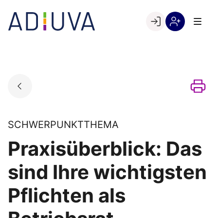
Skip
to
Go to landing page.
content
Willkommen
Registrierung
bei
per
ADIUVA
Kundennumme
SCHWERPUNKTTHEMA
Praxisüberblick: Das
sind Ihre wichtigsten
Pflichten als