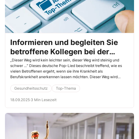
Informieren und begleiten Sie
betroffene Kollegen bei der
Anerkennung einer
„Dieser Weg wird kein leichter sein, dieser Weg wird steinig und
schwer ...“ Dieses deutsche Pop-Lied beschreibt treffend, wie es
Berufskrankheit
vielen Betroffenen ergeht, wenn sie ihre Krankheit als
Berufskrankheit anerkennen lassen möchten. Dieser Weg wird
leichter für die Kollegen, wenn sie durch den Arbeitgeber und auch
durch Sie als Betriebsrat begleitet werden und Unterstützung
Gesundheitsschutz
Top-Thema
erfahren. Das Berufskrankheitenverfahren ist komplex und allein
lässt es sich kaum bewältigen. Erfahren Sie, wie Sie und Ihr
18.09.2025
·
3 Min Lesezeit
Arbeitgeber hier positiven Einfluss nehmen können.