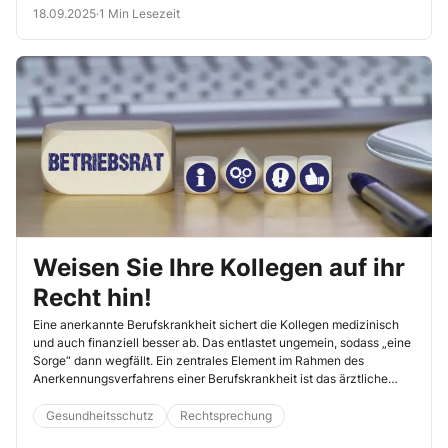
hinwirken und die Kollegen aufklären.
18.09.2025
·
1 Min Lesezeit
Weisen Sie Ihre Kollegen auf ihr
Recht hin!
Eine anerkannte Berufskrankheit sichert die Kollegen medizinisch
und auch finanziell besser ab. Das entlastet ungemein, sodass „eine
Sorge“ dann wegfällt. Ein zentrales Element im Rahmen des
Anerkennungsverfahrens einer Berufskrankheit ist das ärztliche
Gutachten, das unabhängig klärt, ob ein Zusammenhang zwischen
der beruflichen Tätigkeit und der Erkrankung besteht. Wichtig ist für
Gesundheitsschutz
Rechtsprechung
Ihre Kollegen: Sie müssen nicht den Gutachter nehmen, der von der