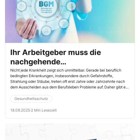
Ihr Arbeitgeber muss die
nachgehende
Gesundheitsvorsorge für
Nicht jede Krankheit zeigt sich unmittelbar. Gerade bei beruflich
bedingten Erkrankungen, insbesondere durch Gefahrstoffe,
ehemalige Kollegen regeln
Strahlung oder Stäube, treten oft erst Jahre oder Jahrzehnte nach
dem Ausscheiden aus dem Berufsleben Probleme auf. Daher gibt es
die sogenannte „nachgehende arbeitsmedizinische Vorsorge“. Diese
gesetzlich verankerte Pflicht schützt nicht nur die Gesundheit
Gesundheitsschutz
ehemaliger Kollegen, sondern ist auch ein wichtiges Instrument der
Prävention. Für Sie als Betriebsrat bedeutet das, aufmerksam zu
18.09.2025
·
2 Min Lesezeit
sein und auf die Einhaltung der gesetzlichen Vorgaben zu achten.
Wie oft kam bisher die nachgehende Vorsorge in Ihrem Betrieb vor?