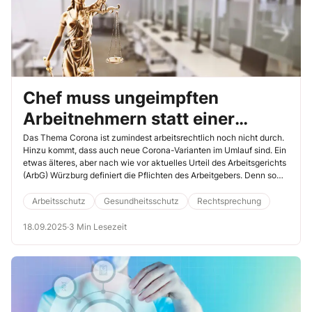
Chef muss ungeimpften
Arbeitnehmern statt einer
Freistellung eine zumutbare
Das Thema Corona ist zumindest arbeitsrechtlich noch nicht durch.
Hinzu kommt, dass auch neue Corona-Varianten im Umlauf sind. Ein
Tätigkeit zuweisen
etwas älteres, aber nach wie vor aktuelles Urteil des Arbeitsgerichts
(ArbG) Würzburg definiert die Pflichten des Arbeitgebers. Denn so
ganz einfach mal eben ungeimpfte Arbeitnehmer von der Arbeit
freistellen geht nicht (ArbG Würzburg, 14.12.2022, Az. 3 Ca 496/22).
Arbeitsschutz
Gesundheitsschutz
Rechtsprechung
Wichtig: Das Urteil hat nicht nur Relevanz für Corona-Fälle, sondern
gilt allgemein im Hinblick auf ungeimpfte Arbeitnehmer.
18.09.2025
·
3 Min Lesezeit