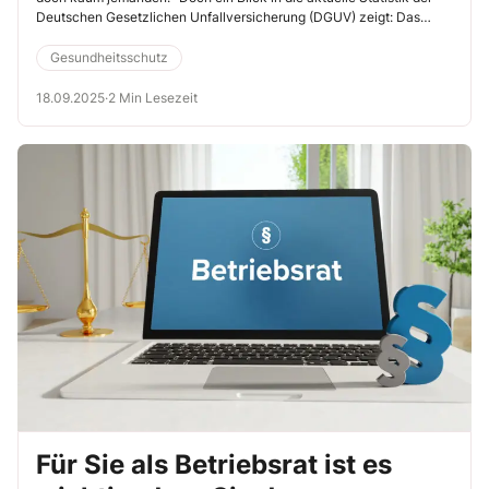
Deutschen Gesetzlichen Unfallversicherung (DGUV) zeigt: Das
Thema ist größer, als viele denken – und für die Kolleginnen und
Kollegen im Ernstfall von enormer Bedeutung.
Gesundheitsschutz
18.09.2025
·
2 Min Lesezeit
Für Sie als Betriebsrat ist es