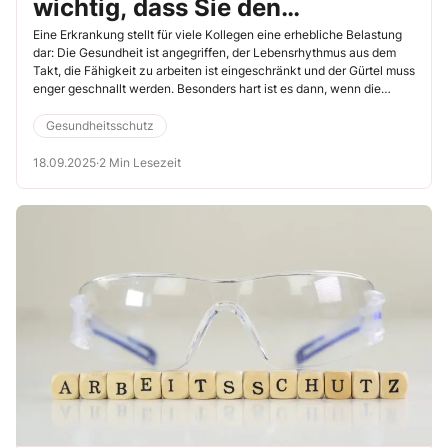
wichtig, dass Sie den
rechtlichen Rahmen von
Eine Erkrankung stellt für viele Kollegen eine erhebliche Belastung
dar: Die Gesundheit ist angegriffen, der Lebensrhythmus aus dem
Berufskrankheiten kennen
Takt, die Fähigkeit zu arbeiten ist eingeschränkt und der Gürtel muss
enger geschnallt werden. Besonders hart ist es dann, wenn die
Krankheit durch die Arbeit entstanden ist. Oftmals ist es jedoch nicht
auf den ersten Blick erkennbar, ob eine Krankheit auch tatsächlich
Gesundheitsschutz
als Berufskrankheit anerkannt werden kann, und der Weg dahin ist
steinig. Umso wichtiger ist es, dass Sie als Betriebsrat über den
18.09.2025
·
2 Min Lesezeit
rechtlichen Rahmen informiert sind. Denn nur so können Sie
betroffene Kollegen wirksam unterstützen. Schließlich gilt seit 2021
eine wichtige gesetzliche Änderung, die Sie kennen sollten.