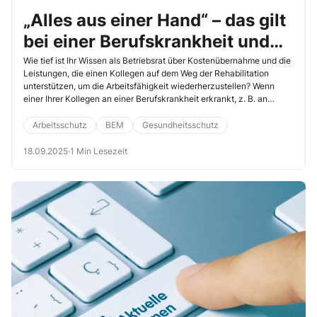
„Alles aus einer Hand“ – das gilt
bei einer Berufskrankheit und
den Leistungen im BEM
Wie tief ist Ihr Wissen als Betriebsrat über Kostenübernahme und die
Leistungen, die einen Kollegen auf dem Weg der Rehabilitation
unterstützen, um die Arbeitsfähigkeit wiederherzustellen? Wenn
einer Ihrer Kollegen an einer Berufskrankheit erkrankt, z. B. an
weißem Hautkrebs, steht er häufig nicht nur vor medizinischen,
sondern auch vor beruflichen Herausforderungen. Gerade in solchen
Arbeitsschutz
BEM
Gesundheitsschutz
Fällen ist das BEM zentrales Instrument, um den Arbeitsplatz
langfristig zu sichern. Bei einer Berufskrankheit kommen dann alle
18.09.2025
·
1 Min Lesezeit
Leistungen von der Unfallversicherung.