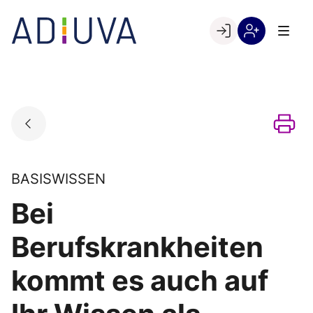
Skip
to
Go to landing page.
content
Willkommen
Registrierung
bei
per
ADIUVA
Kundennumme
BASISWISSEN
Bei
Berufskrankheiten
kommt es auch auf