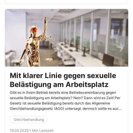
so können Sie präventiv handeln und betroffene Beschäftigte
angemessen unterstützen.
Mit klarer Linie gegen sexuelle
Belästigung am Arbeitsplatz
Gibt es in Ihrem Betrieb bereits eine Betriebsvereinbarung gegen
sexuelle Belästigung am Arbeitsplatz? Nein? Dann wird es Zeit! Per
Gesetz ist sexuelle Belästigung bereits durch das Allgemeine
Gleichbehandlungsgesetz (AGG) untersagt, dennoch sollte es auch
eine Vereinbarung für den Arbeitsplatz geben, damit das Vorgehen
bei Verdacht oder einer Anschuldigung auch allen Kollegen klar ist.
Gleichbehandlung
Im Folgenden finden Sie einen Überblick über die rechtlichen
Grundlagen sowie zu Ihren Aufgaben als Interessenvertretung!
19.05.2025
·
1 Min Lesezeit