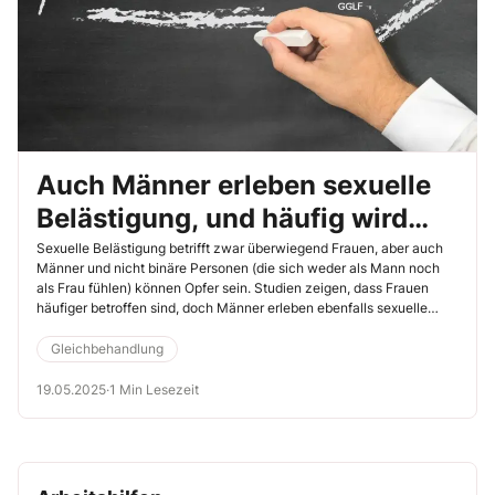
Auch Männer erleben sexuelle
Belästigung, und häufig wird
ihnen nicht geglaubt
Sexuelle Belästigung betrifft zwar überwiegend Frauen, aber auch
Männer und nicht binäre Personen (die sich weder als Mann noch
als Frau fühlen) können Opfer sein. Studien zeigen, dass Frauen
häufiger betroffen sind, doch Männer erleben ebenfalls sexuelle
Belästigung – oft wird dies jedoch weniger berichtet oder
gesellschaftlich weniger ernst genommen.
Gleichbehandlung
19.05.2025
·
1 Min Lesezeit