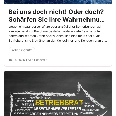
Bei uns doch nicht! Oder doch?
Schärfen Sie Ihre Wahrnehmung
für sexuelle Belästigung
Wegen ein paar derber Witze oder anzüglicher Bemerkungen geht
kaum jemand zur Beschwerdestelle. Leider – viele Beschäftigte
halten aus, werden krank oder suchen sich eine neue Stelle. Als
Betriebsrat sind Sie näher an den Kolleginnen und Kollegen dran als
der Arbeitgeber. Sie kennen die Arbeitsbedingungen vor Ort und
wissen, wie der Umgangston ist. Nutzen Sie die folgende Checkliste,
Arbeitsschutz
um Ihre Aufmerksamkeit für dieses wichtige Thema zu schärfen. Sie
unterstützt Sie dabei, potenzielle Risikofaktoren und Anzeichen für
19.05.2025
·
1 Min Lesezeit
sexuelle Belästigung im Betrieb zu erkennen – und besonders
gefährdete Beschäftigtengruppen frühzeitig wahrzunehmen.