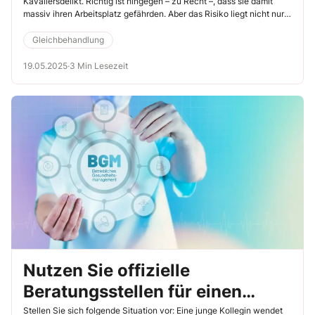
Kavaliersdelikt. Richtig ist hingegen – zu Recht –, dass sie damit
massiv ihren Arbeitsplatz gefährden. Aber das Risiko liegt nicht nur
bei den Tätern.
Gleichbehandlung
19.05.2025
·
3 Min Lesezeit
Nutzen Sie offizielle
Beratungsstellen für einen
professionellen Umgang mit
Stellen Sie sich folgende Situation vor: Eine junge Kollegin wendet