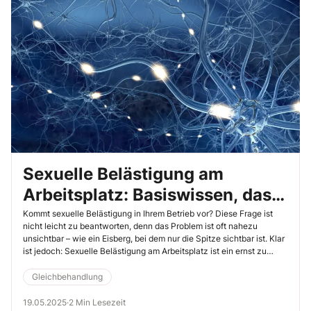
Sexuelle Belästigung am
Arbeitsplatz: Basiswissen, das
Sie in Ihrem Amt brauchen
Kommt sexuelle Belästigung in Ihrem Betrieb vor? Diese Frage ist
nicht leicht zu beantworten, denn das Problem ist oft nahezu
unsichtbar – wie ein Eisberg, bei dem nur die Spitze sichtbar ist. Klar
ist jedoch: Sexuelle Belästigung am Arbeitsplatz ist ein ernst zu
nehmendes Problem, das nicht nur die betroffenen Kolleginnen und
Kollegen belastet, sondern auch das gesamte Betriebsklima negativ
Gleichbehandlung
beeinflusst. Doch was genau fällt unter sexuelle Belästigung? Als
Betriebsrat brauchen Sie fundiertes Wissen zu diesem Thema. Nur
19.05.2025
·
2 Min Lesezeit