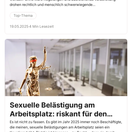
drohen rechtlich und menschlich schwerwiegende
Fehlentscheidungen. Deshalb ist es wichtig, dass in Ihrem Betrieb
verbindliche Verfahren zum Umgang mit Beschwerden existieren –
Top-Thema
ebenso wie klar definierte Maßnahmen, die Ihr Arbeitgeber bei
bestätigter sexueller Belästigung ergreift. Schlagen Sie als
19.05.2025
·
4 Min Lesezeit
Betriebsrat Ihrem Arbeitgeber bei Bedarf nachfolgenden Prozess vor.
Sexuelle Belästigung am
Arbeitsplatz: riskant für den
Täter und den Arbeitgeber
Es ist nicht zu fassen. Es gibt im Jahr 2025 immer noch Beschäftigte,
die meinen, sexuelle Belästigungen am Arbeitsplatz seien ein