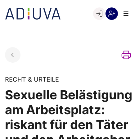
Skip
to
Go to landing page.
content
Willkommen
Registrierung
bei
per
ADIUVA
Kundennumme
RECHT & URTEILE
Sexuelle Belästigung
am Arbeitsplatz:
riskant für den Täter