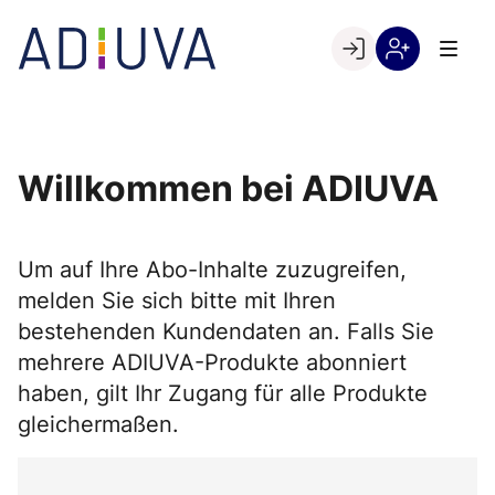
Skip
to
Go to landing page.
content
Willkommen
Registrierung
bei
per
ADIUVA
Kundennumme
Willkommen bei ADIUVA
Um auf Ihre Abo-Inhalte zuzugreifen,
melden Sie sich bitte mit Ihren
bestehenden Kundendaten an. Falls Sie
mehrere ADIUVA-Produkte abonniert
haben, gilt Ihr Zugang für alle Produkte
gleichermaßen.