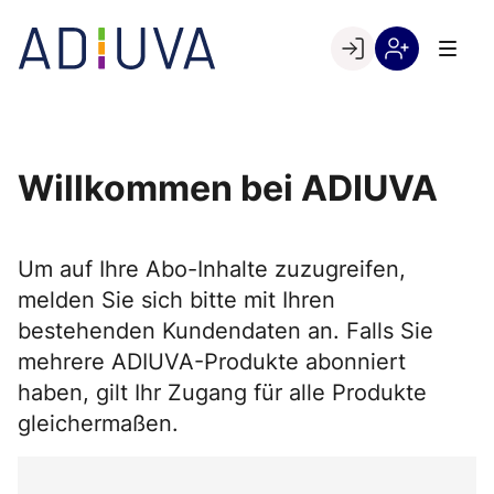
Skip
to
Go to landing page.
content
Willkommen
Registrierung
bei
per
ADIUVA
Kundennumme
Willkommen bei ADIUVA
Um auf Ihre Abo-Inhalte zuzugreifen,
melden Sie sich bitte mit Ihren
bestehenden Kundendaten an. Falls Sie
mehrere ADIUVA-Produkte abonniert
haben, gilt Ihr Zugang für alle Produkte
gleichermaßen.