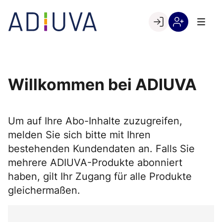
Skip
to
Go to landing page.
content
Willkommen
Registrierung
bei
per
ADIUVA
Kundennumme
Willkommen bei ADIUVA
Um auf Ihre Abo-Inhalte zuzugreifen,
melden Sie sich bitte mit Ihren
bestehenden Kundendaten an. Falls Sie
mehrere ADIUVA-Produkte abonniert
haben, gilt Ihr Zugang für alle Produkte
gleichermaßen.