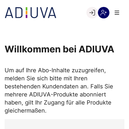
Skip
to
Go to landing page.
content
Willkommen
Registrierung
bei
per
ADIUVA
Kundennumme
Willkommen bei ADIUVA
Um auf Ihre Abo-Inhalte zuzugreifen,
melden Sie sich bitte mit Ihren
bestehenden Kundendaten an. Falls Sie
mehrere ADIUVA-Produkte abonniert
haben, gilt Ihr Zugang für alle Produkte
gleichermaßen.