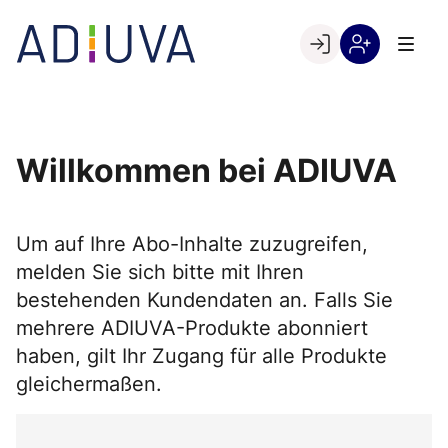
Skip
to
Go to landing page.
content
Willkommen
Registrierung
bei
per
ADIUVA
Kundennumme
Willkommen bei ADIUVA
Um auf Ihre Abo-Inhalte zuzugreifen,
melden Sie sich bitte mit Ihren
bestehenden Kundendaten an. Falls Sie
mehrere ADIUVA-Produkte abonniert
haben, gilt Ihr Zugang für alle Produkte
gleichermaßen.