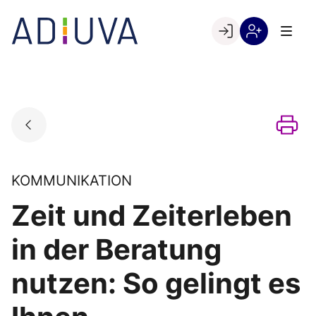
Skip
to
Go to landing page.
content
Willkommen
Registrierung
bei
per
ADIUVA
Kundennumme
KOMMUNIKATION
Zeit und Zeiterleben
in der Beratung
nutzen: So gelingt es