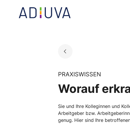
Skip
to
Go to landing page.
content
PRAXISWISSEN
Worauf erkr
Sie und Ihre Kolleginnen und Kol
Arbeitgeber bzw. Arbeitgeberinne
genug. Hier sind Ihre betroffene