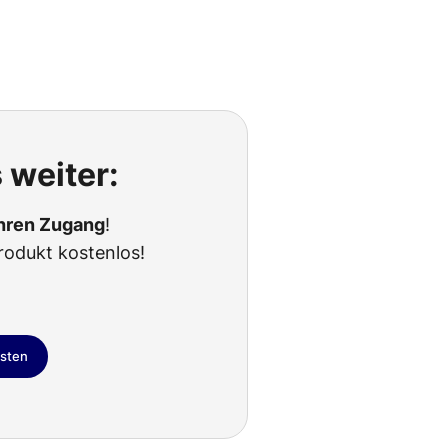
 weiter:
Ihren Zugang
!
rodukt kostenlos!
esten