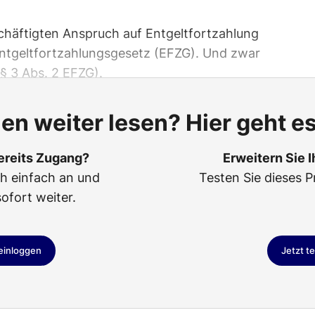
chäftigten Anspruch auf Entgeltfortzahlung
Entgeltfortzahlungsgesetz (EFZG). Und zwar
§ 3 Abs. 2 EFZG).
len weiter lesen? Hier geht es
ereits Zugang?
Erweitern Sie 
ch einfach an und
Testen Sie dieses P
sofort weiter.
 einloggen
Jetzt t