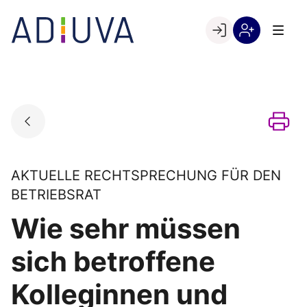
Skip
to
Go to landing page.
content
Willkommen
Registrierung
bei
per
ADIUVA
Kundennumme
AKTUELLE RECHTSPRECHUNG FÜR DEN
BETRIEBSRAT
Wie sehr müssen
sich betroffene
Kolleginnen und