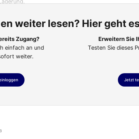
Lagerung.
len weiter lesen? Hier geht es
ereits Zugang?
Erweitern Sie 
ch einfach an und
Testen Sie dieses P
sofort weiter.
 einloggen
Jetzt t
B