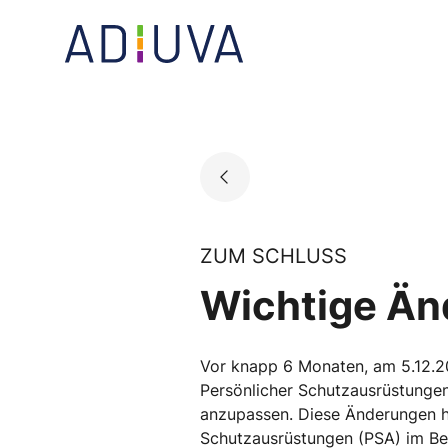
Skip
to
Go to landing page.
content
ZUM SCHLUSS
Wichtige Än
Vor knapp 6 Monaten, am 5.12.2
Persönlicher Schutzausrüstungen
anzupassen. Diese Änderungen ha
Schutzausrüstungen (PSA) im Bet