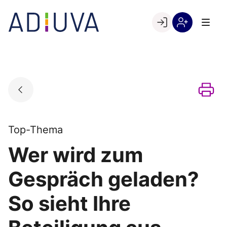
Skip
to
Go to landing page.
content
Willkommen
Registrierung
bei
per
ADIUVA
Kundennumme
Top-Thema
Wer wird zum
Gespräch geladen?
So sieht Ihre