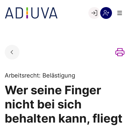
Skip
to
Go to landing page.
content
Willkommen
Registrierung
bei
per
ADIUVA
Kundennumme
Arbeitsrecht: Belästigung
Wer seine Finger
nicht bei sich
behalten kann, fliegt