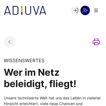
Skip
to
Go to landing page.
content
Willkommen
Registrierung
bei
per
ADIUVA
Kundennumme
WISSENSWERTES
Wer im Netz
beleidigt, fliegt!
Unsere technisierte Welt hat uns das Leben in vielerlei
Hinsicht erleichtert, viele neue Chancen und