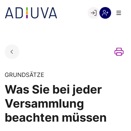
Skip
to
Go to landing page.
content
Willkommen
Registrierung
bei
per
ADIUVA
Kundennumme
GRUNDSÄTZE
Was Sie bei jeder
Versammlung
beachten müssen