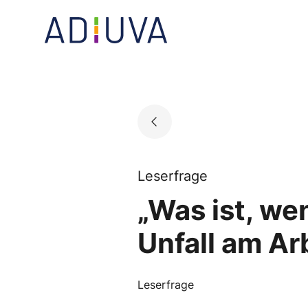
Skip
to
Go to landing page.
content
Leserfrage
„Was ist, we
Unfall am Ar
Leserfrage