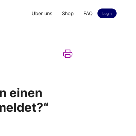
Über uns
Shop
FAQ
Login
en einen
 meldet?“