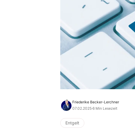
Friederike Becker-Lerchner
07.02.2025
·
6 Min Lesezeit
Entgelt