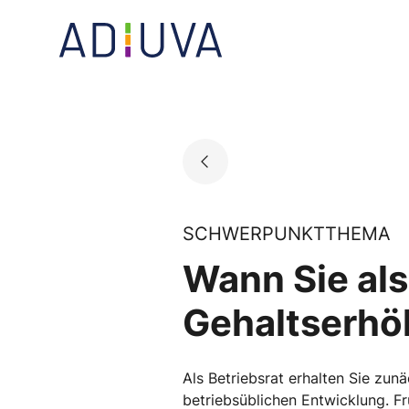
Skip
to
Go to landing page.
content
SCHWERPUNKTTHEMA
Wann Sie als
Gehaltserhö
Als Betriebsrat erhalten Sie zunä
betriebsüblichen Entwicklung. Fr