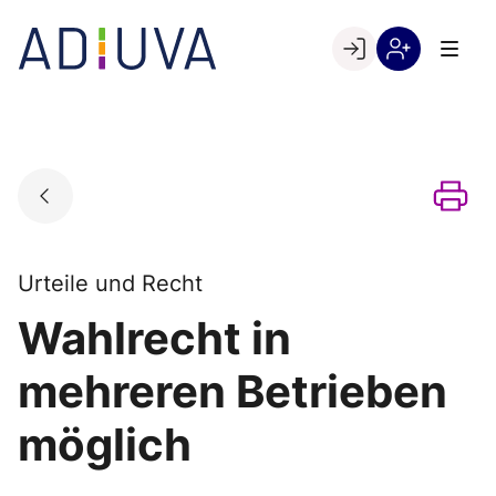
Skip
to
Go to landing page.
content
Willkommen
Registrierung
bei
per
ADIUVA
Kundennumme
Urteile und Recht
Wahlrecht in
mehreren Betrieben
möglich