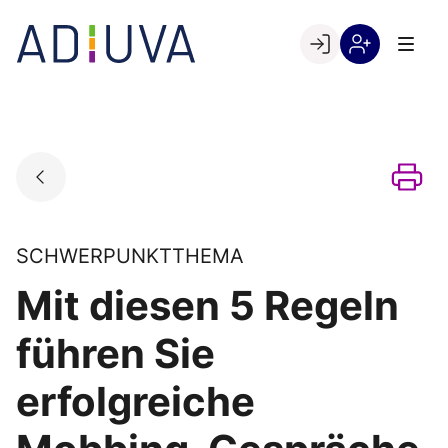
Skip
to
Go to landing page.
content
Willkommen
Registrierung
bei
per
ADIUVA
Kundennumme
SCHWERPUNKTTHEMA
Mit diesen 5 Regeln
führen Sie
erfolgreiche