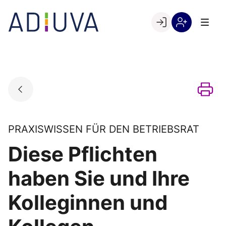
Skip
to
Go to landing page.
content
Willkommen
Registrierung
bei
per
ADIUVA
Kundennumme
PRAXISWISSEN FÜR DEN BETRIEBSRAT
Diese Pflichten
haben Sie und Ihre
Kolleginnen und