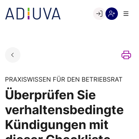
Skip
to
Go to landing page.
content
Willkommen
Registrierung
bei
per
ADIUVA
Kundennumme
PRAXISWISSEN FÜR DEN BETRIEBSRAT
Überprüfen Sie
verhaltensbedingte
Kündigungen mit