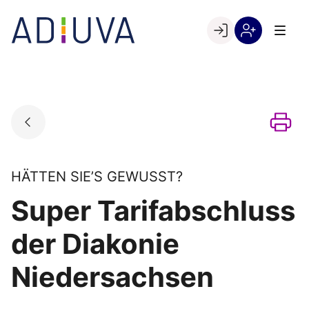
Skip
to
Go to landing page.
content
Willkommen
Registrierung
bei
per
ADIUVA
Kundennumme
HÄTTEN SIE’S GEWUSST?
Super Tarifabschluss
der Diakonie
Niedersachsen