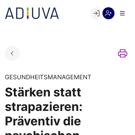
Skip
to
Go to landing page.
content
Willkommen
Registrierung
bei
per
ADIUVA
Kundennumme
GESUNDHEITSMANAGEMENT
Stärken statt
strapazieren:
Präventiv die