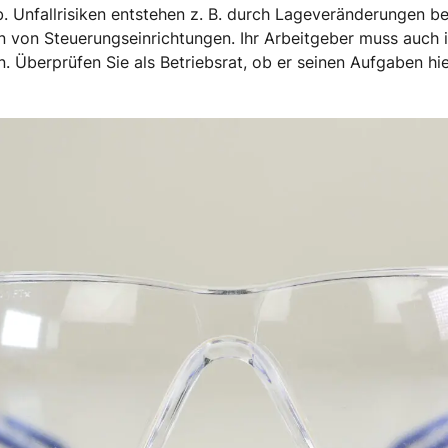
. Unfallrisiken entstehen z. B. durch Lageveränderungen b
n von Steuerungseinrichtungen. Ihr Arbeitgeber muss auch i
n. Überprüfen Sie als Betriebsrat, ob er seinen Aufgaben h