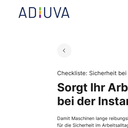
Skip
to
Go to landing page.
content
Checkliste: Sicherheit bei
Sorgt Ihr Ar
bei der Ins
Damit Maschinen lange reibungslo
für die Sicherheit im Arbeitsal