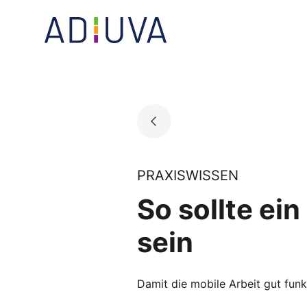
Skip
to
Go to landing page.
content
PRAXISWISSEN
So sollte ei
sein
Damit die mobile Arbeit gut funk