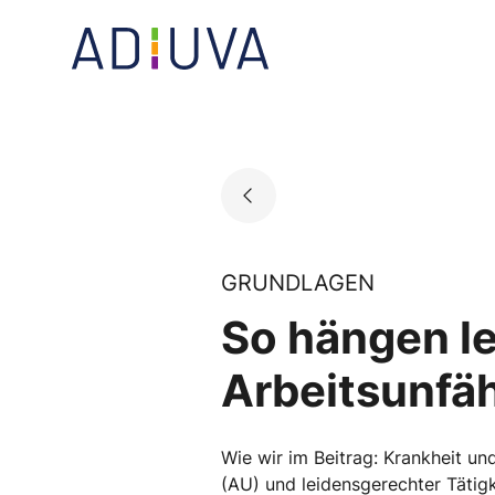
Skip
to
Go to landing page.
content
GRUNDLAGEN
So hängen le
Arbeitsunfä
Wie wir im Beitrag: Krankheit un
(AU) und leidensgerechter Tätig