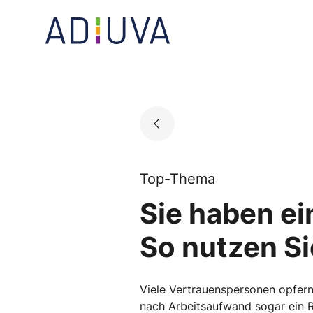
Skip
to
Go to landing page.
content
Top-Thema
Sie haben ei
So nutzen Si
Viele Vertrauenspersonen opfern 
nach Arbeitsaufwand sogar ein Rec