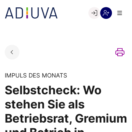
Skip
to
Go to landing page.
content
Willkommen
Registrierung
bei
per
ADIUVA
Kundennumme
IMPULS DES MONATS
Selbstcheck: Wo
stehen Sie als
Betriebsrat, Gremium